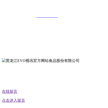
公司
全国统一客服热线：
18903658751
地址：哈尔滨南岗区红旗满族乡科技园区
地址：双城经济技术开发区娃哈哈路6号
地址：黑龙江萝北县宝泉岭二九0公路一号
地址：黑龙江省延寿县工业园区北泰山路5号
公众号二维码
在线留言
点击进入留言