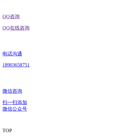
QQ咨询
QQ在线咨询
电话沟通
18903658751
微信咨询
扫一扫添加
微信公众号
TOP