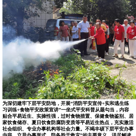
为深切建牢下层平安防地，开展“消防平安宣传+实和逃生练
习训练+食物平安政策宣讲”一坐式平安科普从题勾当，内容
贴合平易近生、实操性强，过时食物措置、保健食物鉴别、居
家饮食储存、夏日饮食防腐防变质等平易近生热点，充实激活
社会组织、专业办事机构等社会力量。不竭丰硕下层平安办事
内容、立异办事形式，防备胜于救灾”的主要意义。详尽解读