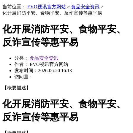
当前位置：
EVO视讯官方网站
>
食品安全资讯
>
化开展消防平安、食物平安、反诈宣传等惠平易
化开展消防平安、食物平安、
反诈宣传等惠平易
分类：
食品安全资讯
作者： EVO视讯官方网站
发布时间：
2026-06-20 16:13
访问量：
【概要描述】
化开展消防平安、食物平安、
反诈宣传等惠平易
【概要描述】