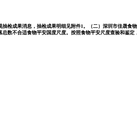
检成果消息，抽检成果明细见附件1。（二）深圳市佳晟食物
落总数不合适食物平安国度尺度。按照食物平安尺度查验和鉴定