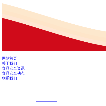
网站首页
关于我们
食品安全资讯
食品安全动态
联系我们
黑龙江EVO视讯官方网站食品股份有限公
全国统一客服热线：
18903658751