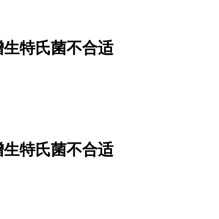
增生特氏菌不合适
增生特氏菌不合适