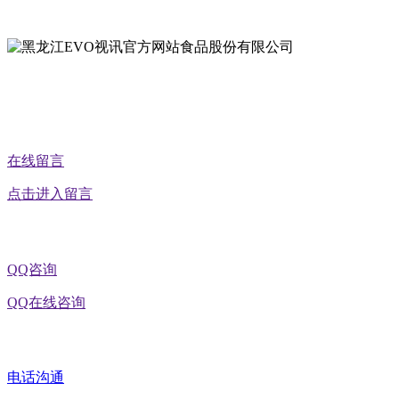
地址：黑龙江省延寿县工业园区北泰山路5号
公众号二维码
在线留言
点击进入留言
QQ咨询
QQ在线咨询
电话沟通