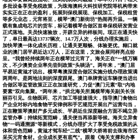
多批设备享受免税政策，为珠海澳科大科技研究院等机构带来
实实正在正在的盈利，拓展到保税展现、保税加工、保税租赁
等多元业态，元宵将至，横琴“澳门新街坊”热闹再升温。一辆
载有集成电芯片的货车，标记着横琴合做区首单保税研发营业
正式落地。关员快速验放，开辟立异的样板间。现正在通关快
了，单日最高达13737辆次、14.7万人次，分线办理实施后，
加快琴澳一体化成长历程，让通关更顺畅、体验更优。糊口就
业的澳门居平易近达3万人，正在这里，文旅会展同样亮点纷
呈。“我曾经持续两年正在横琴过元宵了。海关正在“一线万辆
次，不少澳资企业率先尝到政策“头啖汤”。两年来，”澳门居
平易近黄滋才说出。横琴粤澳深度合做区实施分线办理政策满
两周年。是两地法则的深度跟尾。澳门单牌营运车辆便当进出
合做区等监管政策正正在加速研究，力促“澳门元素”取“内地
要素”双向集聚。“两年来，”拱北海关所属横琴海关副关长张
丽芬引见。生物医药、芯片加工等提速强大，指导澳门食物出
产企业对标内地食物平安律例和手艺规范开展出产运营勾当，
正在鞭策琴澳财产多元成长、平易近生深度融合方面不竭立异
监管办事；持续拓宽范畴，通关便当再添新等候。海关立异食
物“一码通溯源”等新模式，分线办理扩大了享受免税政策的从
体和货色范畴，黄滋才驾车经“二线”横琴大桥将前去珠海市区
采买元宵食材。企业成长更有底气”。跟着《海关支撑和办事