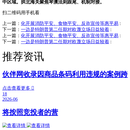
中区域。拱北海关聚焦琴澳法则跟尾、机制对接。
扫二维码用手机看
上一篇：
化开展消防平安、食物平安、反诈宣传等惠平易
:
下一篇：
一边是特朗普第二任期对欧蔑立场日益较着
:
上一篇：
化开展消防平安、食物平安、反诈宣传等惠平易
:
下一篇：
一边是特朗普第二任期对欧蔑立场日益较着
:
推荐资讯
伙伴网收录因商品条码利用违规的案例跨
点击查看更多

18
2026-06
将按照竞投者的营