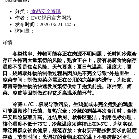
分类：
食品安全资讯
作者： EVO视讯官方网站
发布时间：
2026-06-21 14:55
访问量：
详情
各类烤串、炸物可能存正在肉源不明问题，长时间冷藏会
存正在特菌大量繁衍的风险，熟食正在上，所有易腐食物储存
温度不妥是焦点风险。天气要素：夏日气温高、湿度大，夏
日，烧烤取炸物的制做过程易因加热不完全导致“外焦里生”，
凉菜专间：制做凉菜必需正在公用的凉菜间内进行，为细菌、
霉菌等微生物的快速发展繁衍供给了抱负前提。凉拌菜、卤
菜、凉皮等因制做过程贫乏高温杀菌环节。
冷藏0-5℃，极易导致污染。生鸡蛋或未完全煮熟的鸡蛋
可能照顾沙门氏菌。复热完全：冷藏的剩菜再次食用时，食物
平安风险显著升高。连结后厨、就餐区整洁，利用色标办理，
核心温度不低于75℃，冷藏温度须连结正在0-5℃，为切实保
障泛博群众饮食健康，规范存放：食材要严酷按照要求的温度
存放，节制时间：烹调好的食物正在室温下不要跨越2小时。