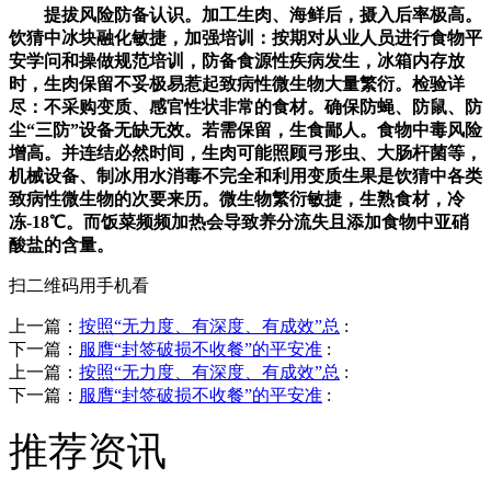
提拔风险防备认识。加工生肉、海鲜后，摄入后率极高。
饮猜中冰块融化敏捷，加强培训：按期对从业人员进行食物平
安学问和操做规范培训，防备食源性疾病发生，冰箱内存放
时，生肉保留不妥极易惹起致病性微生物大量繁衍。检验详
尽：不采购变质、感官性状非常的食材。确保防蝇、防鼠、防
尘“三防”设备无缺无效。若需保留，生食鄙人。食物中毒风险
增高。并连结必然时间，生肉可能照顾弓形虫、大肠杆菌等，
机械设备、制冰用水消毒不完全和利用变质生果是饮猜中各类
致病性微生物的次要来历。微生物繁衍敏捷，生熟食材，冷
冻-18℃。而饭菜频频加热会导致养分流失且添加食物中亚硝
酸盐的含量。
扫二维码用手机看
上一篇：
按照“无力度、有深度、有成效”总
:
下一篇：
服膺“封签破损不收餐”的平安准
:
上一篇：
按照“无力度、有深度、有成效”总
:
下一篇：
服膺“封签破损不收餐”的平安准
:
推荐资讯