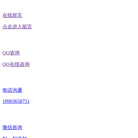
在线留言
点击进入留言
QQ咨询
QQ在线咨询
电话沟通
18903658751
微信咨询