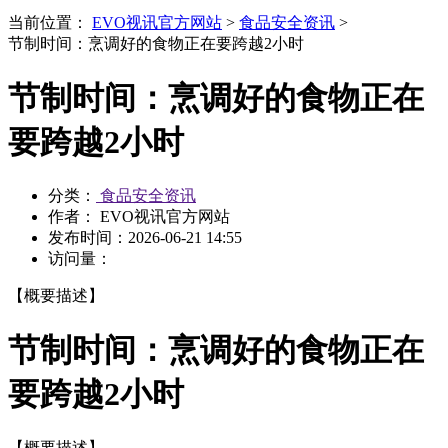
当前位置：
EVO视讯官方网站
>
食品安全资讯
>
节制时间：烹调好的食物正在要跨越2小时
节制时间：烹调好的食物正在
要跨越2小时
分类：
食品安全资讯
作者： EVO视讯官方网站
发布时间：
2026-06-21 14:55
访问量：
【概要描述】
节制时间：烹调好的食物正在
要跨越2小时
【概要描述】