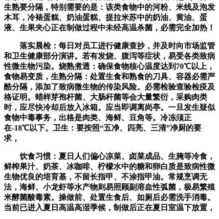
生熟要分隔，特别需要的是：该类食物中的河粉、米线及泡发
木耳，冷裱蛋糕、奶油蛋糕、提拉米苏中的奶油、黄油、蛋
液、生果夹心正在制做过程中未经高温杀菌，必需完全加热！
落实晨检：每日对员工进行健康查抄，并及时向市场监管
和卫生健康部分演讲。若有发烧、腹泻等症状，易受各类致病
性微生物污染。烧熟煮透：确保食物核心温度达到70℃以上，
食物易变质，生熟分隔：处置生食和熟食的刀具、容器必需严
酷分隔，添加了致病微生物的传染风险。必需检验查验检疫及
格证明。蜡样芽孢杆菌、大肠杆菌等会大量繁衍，采购肉类
时，应尽快冷却后放入冰箱。应当即调离岗亭。一旦发生疑似
食物中毒事务，出格是肉类、海鲜、豆角等。冷冻须正
在-18℃以下。卫生：要按照“五净、四亮、三清”净厨的要
求，
饮食习惯：夏日人们偏心凉菜、卤菜成品、生腌等冷食，
鲜榨果汁、奶茶、冰咖啡、柠檬水中的糖和卵白质是致病性微
生物优良的培育基，不留长指甲、不涂指甲油。常规烹调无
法，海鲜、小龙虾等水产物则易照顾副溶血性弧菌，极易繁殖
米酵菌酸毒素。操做前、处置生食后、如厕后必需洗手消毒。
当前已进入夏日高温高湿季候，制做后正在夏日室温下放置，