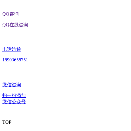
QQ咨询
QQ在线咨询
电话沟通
18903658751
微信咨询
扫一扫添加
微信公众号
TOP