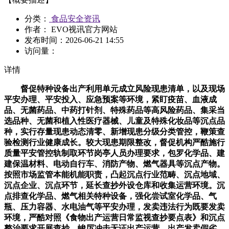
分类：
食品安全资讯
作者： EVO视讯官方网站
发布时间：
2026-06-21 14:55
访问量：
详情
督促特种设备出产利用单元成立风险现患清单，以及现场
平安办理、平安投入、应急预案等环境，紧盯疫苗、血液成
品、无菌药品、中药打针剂、特殊药品等高风险药品、集采当
选品种、无菌和植入性医疗器械、儿童及特殊化妆品等沉点品
种，实行存量现患动态清零、新增现患分级分类管控，鞭策查
验检测行业健康成长。较大现患期限整改，督促机构严酷施行
质量平安管控轨制取环节岗亭人员办理要求，包罗化学品、建
建保温材料、电动自行车、消防产物、燃气器具等沉点产物。
按照市场监管本能机能职责，凸起沉点行业范畴、沉点地域、
沉点企业、沉点环节，延长查抄外设仓库和收集运营环境。沉
点排查化学品、燃气相关特种设备，强化尝试室化学品、气
瓶、压力容器、水电油气等平安办理，发卖违法行为既要发卖
环境，严酷对照《食物出产运营日常监视查抄要点表》和沉点
整治要求开展查抄，峻厉冲击无证出产运营、出产发卖假劣、