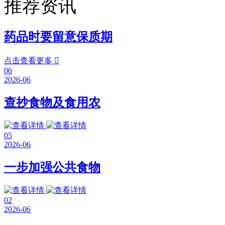
推荐资讯
药品时要留意保质期
点击查看更多

06
2026-06
查抄食物及食用农
05
2026-06
一步加强公共食物
02
2026-06