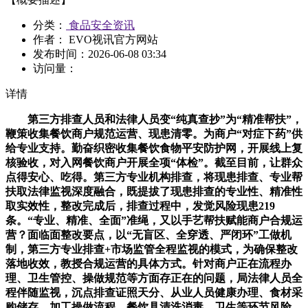
分类：
食品安全资讯
作者： EVO视讯官方网站
发布时间：
2026-06-08 03:34
访问量：
详情
第三方排查人员和法律人员变“纯真查抄”为“精准帮扶”，
鞭策收集餐饮商户规范运营、现患清零。为商户“对症下药”供
给专业支持。勤奋织密收集餐饮食物平安防护网，开展线上复
核验收，对入网餐饮商户开展全项“体检”。截至目前，让群众
点得安心、吃得。第三方专业机构排查，将现患排查、专业帮
扶取法律监视深度融合，既提拔了现患排查的专业性、精准性
取实效性，整改完成后，排查过程中，发觉风险现患219
条。“专业、精准、全面”准绳，又以手艺帮扶赋能商户合规运
营？面临面整改要点，以“无盲区、全穿透、严闭环”工做机
制，第三方专业排查+市场监管全程监视的模式，为确保整改
落地收效，教授合规运营的具体方式。针对商户正在流程办
理、卫生管控、操做规范等方面存正在的问题，局法律人员全
程伴随监视，沉点排查证照天分、从业人员健康办理、食材采
购储存、加工操做流程、餐饮具清洗消毒、卫生等环节风险