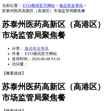
当前位置：
EVO视讯官方网站
>
食品安全资讯
>
苏泰州医药高新区（高港区）市场监管局聚焦餐
苏泰州医药高新区（高港区）
市场监管局聚焦餐
分类：
食品安全资讯
作者： EVO视讯官方网站
发布时间：
2026-06-08 03:34
访问量：
【概要描述】
苏泰州医药高新区（高港区）
市场监管局聚焦餐
【概要描述】