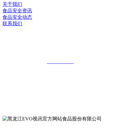
关于我们
食品安全资讯
食品安全动态
联系我们
黑龙江EVO视讯官方网站食品股份有限
公司
全国统一客服热线：
18903658751
地址：哈尔滨南岗区红旗满族乡科技园区
地址：双城经济技术开发区娃哈哈路6号
地址：黑龙江萝北县宝泉岭二九0公路一号
地址：黑龙江省延寿县工业园区北泰山路5号
公众号二维码