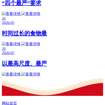
“四个最严”要求
26
2026-05
时间过长的食物最
20
2026-05
以最高尺度、最严
网站首页