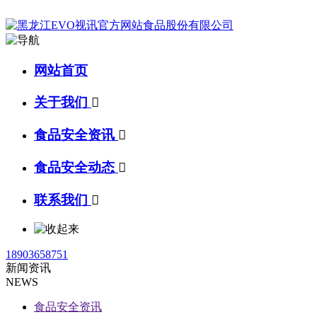
网站首页
关于我们

食品安全资讯

食品安全动态

联系我们

18903658751
新闻资讯
NEWS
食品安全资讯