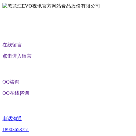
公众号二维码
在线留言
点击进入留言
QQ咨询
QQ在线咨询
电话沟通
18903658751