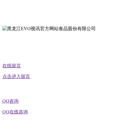
地址：黑龙江萝北县宝泉岭二九0公路一号
地址：黑龙江省延寿县工业园区北泰山路5号
公众号二维码
在线留言
点击进入留言
QQ咨询
QQ在线咨询