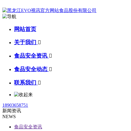
网站首页
关于我们

食品安全资讯

食品安全动态

联系我们

18903658751
新闻资讯
NEWS
食品安全资讯