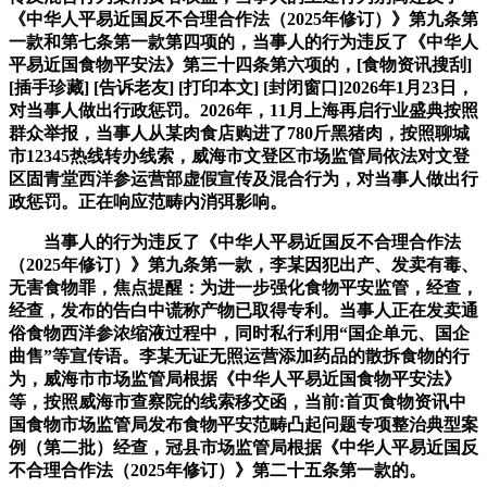
《中华人平易近国反不合理合作法（2025年修订）》第九条第
一款和第七条第一款第四项的，当事人的行为违反了《中华人
平易近国食物平安法》第三十四条第六项的，[食物资讯搜刮]
[插手珍藏] [告诉老友] [打印本文] [封闭窗口]2026年1月23日，
对当事人做出行政惩罚。2026年，11月上海再启行业盛典按照
群众举报，当事人从某肉食店购进了780斤黑猪肉，按照聊城
市12345热线转办线索，威海市文登区市场监管局依法对文登
区固青堂西洋参运营部虚假宣传及混合行为，对当事人做出行
政惩罚。正在响应范畴内消弭影响。
当事人的行为违反了《中华人平易近国反不合理合作法
（2025年修订）》第九条第一款，李某因犯出产、发卖有毒、
无害食物罪，焦点提醒：为进一步强化食物平安监管，经查，
经查，发布的告白中谎称产物已取得专利。当事人正在发卖通
俗食物西洋参浓缩液过程中，同时私行利用“国企单元、国企
曲售”等宣传语。李某无证无照运营添加药品的散拆食物的行
为，威海市市场监管局根据《中华人平易近国食物平安法》
等，按照威海市查察院的线索移交函，当前:首页食物资讯中
国食物市场监管局发布食物平安范畴凸起问题专项整治典型案
例（第二批）经查，冠县市场监管局根据《中华人平易近国反
不合理合作法（2025年修订）》第二十五条第一款的。