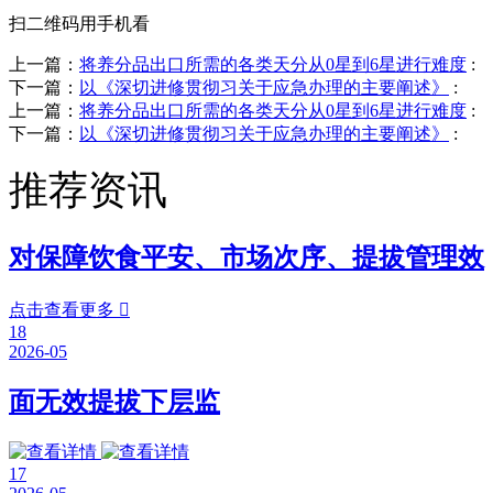
扫二维码用手机看
上一篇：
将养分品出口所需的各类天分从0星到6星进行难度
:
下一篇：
以《深切进修贯彻习关于应急办理的主要阐述》
:
上一篇：
将养分品出口所需的各类天分从0星到6星进行难度
:
下一篇：
以《深切进修贯彻习关于应急办理的主要阐述》
:
推荐资讯
对保障饮食平安、市场次序、提拔管理效
点击查看更多

18
2026-05
面无效提拔下层监
17