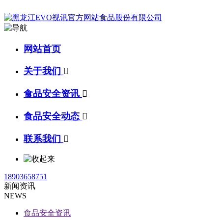
网站首页
关于我们

食品安全资讯

食品安全动态

联系我们

18903658751
新闻资讯
NEWS
食品安全资讯