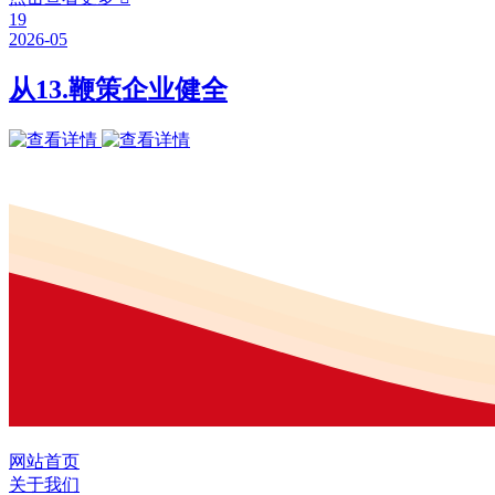
19
2026-05
从13.鞭策企业健全
网站首页
关于我们