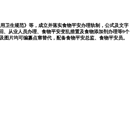
产通用卫生规范》等，成立并落实食物平安办理轨制，公式及文字
回、从业人员办理、食物平安变乱措置及食物添加剂办理等9个
ord及图片均可编纂点窜替代，配备食物平安总监、食物平安员。