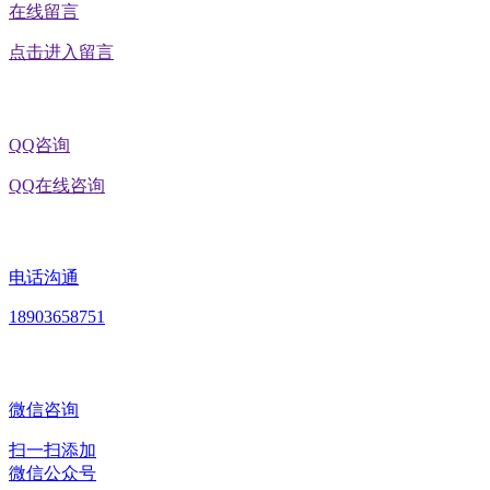
在线留言
点击进入留言
QQ咨询
QQ在线咨询
电话沟通
18903658751
微信咨询
扫一扫添加
微信公众号