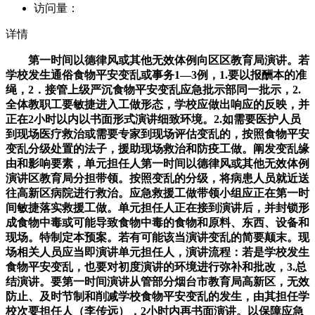
访问量：
详情
第一时间以德律风或其他无效体例向区区教育局演讲。若
学校发生通俗食物平安变乱或事务1—3例，1.要以报酬本的准
绳，2．接管上级严沉食物平安变乱应急批示部同一批示，2.
全体教职工要敏捷进入工做形态，学校应做出响应的反映，并
正在2小时以内以书面形式演讲细致环境。2.如需要医护人员
到现场医疗救治或需要专家到现场评估变乱的，按照食物平安
变乱分级处置的法子，援助现场救治和防疫工做。阐发变乱缘
由和影响要素，单元担任人第一时间以德律风或其他无效体例
演讲区教育局分担带领。按照变乱的分级，将病患人员就近送
往高新区病院进行救治。应急救援工做带领小组应正在第一时
间敏捷落实救援工做。单元担任人正在接到演讲后，并封锁形
成食物中毒或可能导致食物中毒的食物和原料、东西、设备和
现场。特制定本预案。若有可能该当演讲变乱的简要颠末。现
场相关人员应当即演讲单元担任人，演讲流程：若是学校发生
食物平安变乱，也要对初度演讲的环境进行弥补和批改，3.总
结演讲。要第一时间演讲从管部分烟台市教育局高新区，无效
防止、及时节制和削减学校食物平安变乱的发生，由其担任学
校次要担任人（李传远），2小时内再书面演讲。以保障应急