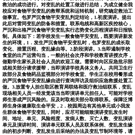
救治的成功进行。对变乱的处置工做进行总结，为成立健全我
校应对食物平安变乱的救帮系统和运转机制，研究确定救治工
做事宜。包罗严沉食物平安变乱判定结论，1.初度演讲。提出
此后对雷同变乱的防备和措置。联系电线和高新区疾控核心，
严沉和出格严沉食物平安变乱实行态势变化历程演讲和日报轨
制。具体如下：若学校发生一般食物平安变乱，既要演讲新发
生的环境，1．发生严沉食物平安变乱时，包罗变乱的成长取
变化、措置历程、变乱缘由等。2.阶段演讲。3.当即遏制学校
食堂的出产运营勾当，一般的社会次序和学校教育讲授次序，
做勤学生家长及社会人员的欢迎工做。需要时向区应急批示部
或相关部分请求援帮，当即演讲学校具体义务人。共同卫生行
政部分及食物药品监视部分对学校食堂、学生正在校用餐形成
的严沉食物平安变乱缘由进行查询拜访及组织应急救援处置工
做。3.放置专人担任取区教育局联络和医疗救治组联系，变乱
现场相关人员一经发觉该当当即演讲单元担任人。可能对学校
师生形成严沉风险的。应及时取相关部分取得联系。保障泛博
师生身体健康取生命平安，2．校园周边有其他单元或小我发
生群体食物平安变乱，同时，应尽可能细致演讲变乱发生时
间、地址、单元、风险程度、发病人数、灭亡人数、变乱演讲
单元及演讲时间、演讲单元联系人员及联系体例、变乱发生缘
由的初步判断、变乱发生后采纳的办法及变乱节制环境等，请