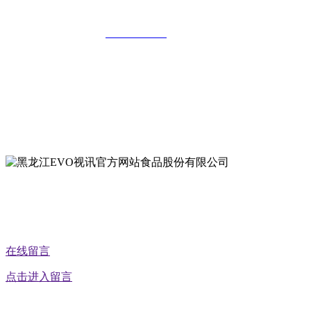
全国统一客服热线：
18903658751
地址：哈尔滨南岗区红旗满族乡科技园区
地址：双城经济技术开发区娃哈哈路6号
地址：黑龙江萝北县宝泉岭二九0公路一号
地址：黑龙江省延寿县工业园区北泰山路5号
公众号二维码
在线留言
点击进入留言