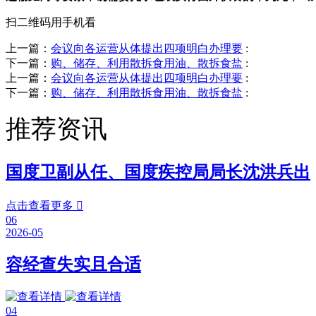
扫二维码用手机看
上一篇：
会议向各运营从体提出四项明白办理要
:
下一篇：
购、储存、利用散拆食用油、散拆食盐
:
上一篇：
会议向各运营从体提出四项明白办理要
:
下一篇：
购、储存、利用散拆食用油、散拆食盐
:
推荐资讯
国度卫副从任、国度疾控局局长沈洪兵出
点击查看更多

06
2026-05
容经查失实且合适
04