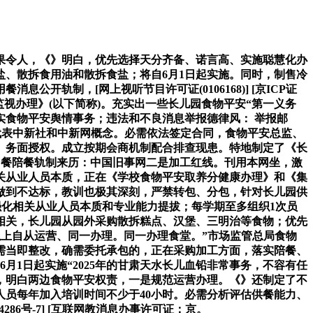
令人，《》明白，优先选择天分齐备、诺言高、实施聪慧化办
、散拆食用油和散拆食盐；将自6月1日起实施。同时，制售冷
轨制，[网上视听节目许可证(0106168)] [京ICP证
监视办理》(以下简称)。充实出一些长儿园食物平安“第一义务
实食物平安舆情事务；违法和不良消息举报德律风： 举报邮
；不代表中新社和中新网概念。必需依法签定合同，食物平安总监、
。务面授权。成立按期会商机制配合排查现患。特地制定了《长
用餐陪餐轨制来历：中国旧事网二是加工红线。刊用本网坐，激
关从业人员本质，正在《学校食物平安取养分健康办理》和《集
做到不达标，教训也极其深刻，严禁转包、分包，针对长儿园供
步强化相关从业人员本质和专业能力提拔；每学期至多组织1次员
相关，长儿园从园外采购散拆糕点、汉堡、三明治等食物；优先
绳上自从运营、同一办理。同一办理食堂。”市场监管总局食物
需当即整改，确需委托承包的，正在采购加工方面，落实陪餐、
6月1日起实施“2025年的甘肃天水长儿血铅非常事务，不容有任
，明白两边食物平安权责，一是规范运营办理。《》还制定了不
人员每年加入培训时间不少于40小时。必需分析评估供餐能力、
286号-7] [互联网教消息办事许可证：京。