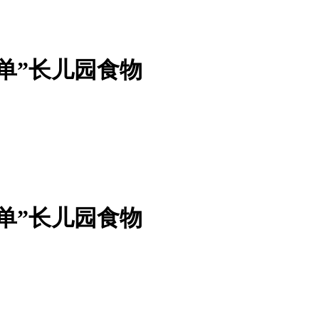
单”长儿园食物
单”长儿园食物