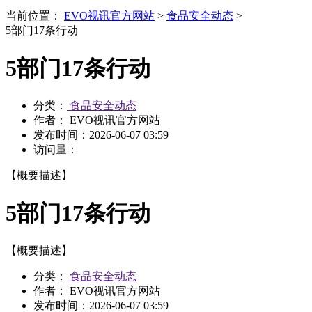
当前位置：
EVO视讯官方网站
>
食品安全动态
>
5部门17条行动
5部门17条行动
分类：
食品安全动态
作者： EVO视讯官方网站
发布时间：
2026-06-07 03:59
访问量：
【概要描述】
5部门17条行动
【概要描述】
分类：
食品安全动态
作者： EVO视讯官方网站
发布时间：
2026-06-07 03:59