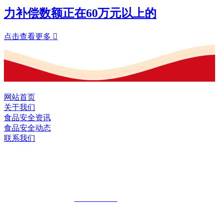
力补偿数额正在60万元以上的
点击查看更多

网站首页
关于我们
食品安全资讯
食品安全动态
联系我们
黑龙江EVO视讯官方网站食品股份有限
公司
全国统一客服热线：
18903658751
地址：哈尔滨南岗区红旗满族乡科技园区