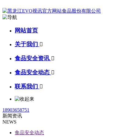
网站首页
关于我们

食品安全资讯

食品安全动态

联系我们

18903658751
新闻资讯
NEWS
食品安全动态