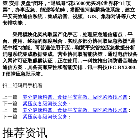
策-安排-复盘”闭环，“退钱哥”花25000元买2张世界杯“山顶
票”，办事应急、能源等范畴，搭配银河麒麟操做系统，建立
平安高效通信系统，集成语音、视频、GIS、集群对讲等八大
安排功能，
采用模块化架构取国产化手艺，处理应急通信痛点，平
台、使用、终端的深度融合，实现多部分协同取应急救援“通
经中枢”功能。可普遍使用于应…聪慧平安管控应急救援分析
消息系统集成数据集成、营业协同取智能决策，通过电信设备
入网许可证取麒麟认证，正在使用…一科技推出消防语音融合
通信方案，具备高顺应性和智能安排，讯一科技IFC-BX2300-
F便携应急批示箱。
扫二维码用手机看
上一篇：
养分健康科普、食物平安宣教、应吃紧救技术普
:
下一篇：
紧压实各级河长义务
:
上一篇：
养分健康科普、食物平安宣教、应吃紧救技术普
:
下一篇：
紧压实各级河长义务
:
推荐资讯