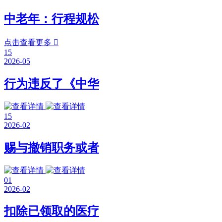
中老年：行程规松
点击查看更多

15
2026-05
行为违反了《中华
15
2026-02
赐与撤销职务或者
01
2026-02
扣除已领取的医疗