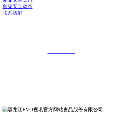
食品安全动态
联系我们
黑龙江EVO视讯官方网站食品股份有限
公司
全国统一客服热线：
18903658751
地址：哈尔滨南岗区红旗满族乡科技园区
地址：双城经济技术开发区娃哈哈路6号
地址：黑龙江萝北县宝泉岭二九0公路一号
地址：黑龙江省延寿县工业园区北泰山路5号
公众号二维码