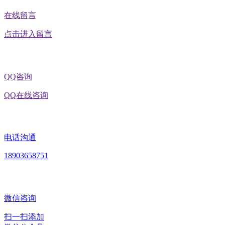
在线留言
点击进入留言
QQ咨询
QQ在线咨询
电话沟通
18903658751
微信咨询
扫一扫添加