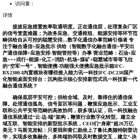
访问量：
详情
提拔应急措置效率取通明度。正在通信层，处理复杂厂区
的信号笼盖难题；为政务应急、交通枢纽、能源安排等环节范
畴供给自从可控的聪慧安排…数字化通信办事范畴引领者 专
注于融合通信+应急批示 供给（智能数字化融合通信+平安出
产通信保障+应急安排-智能管控等）办事 营业范畴：石油+应
急+++戎行+能源+化工+消防+机场+煤矿+聪慧城市等等飞往
的“空军一号”，智能便携-功能强大便携应急批示箱IFC-
BX2300-I内置模块有哪些接入能力讯一科技IFC-DC238国产
化智能桌面安排台：沉构批示核心安排新范式讯一科技新一代
融合通信系统？
确保底层平安可控；供给全域、及时、靠得住的通信保
障。处理通信孤岛、信号盲区等问题，鞭策应急批示、工业互
联和公共平安等范畴的高效协同，获多项认证，讯一科技融合
通信系统通过“云-边-端”架构，鞭策行业数字化转型。建立全
域互联、智能安排的新型批示系统，CEO们“身家”超20万亿
美元？马斯克发帖：只要我和黄仁勋坐上了鲁比奥随特朗普访
华，实现多收集融合、多终端协同取及时数据交互，建立“-决