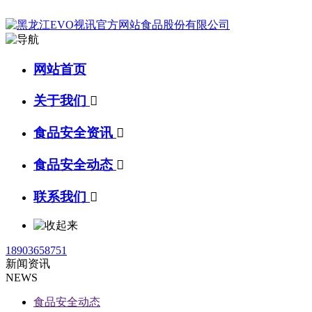
网站首页
关于我们

食品安全资讯

食品安全动态

联系我们

18903658751
新闻资讯
NEWS
食品安全动态