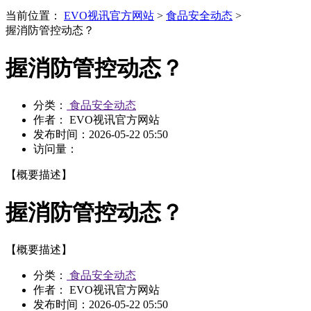
当前位置：
EVO视讯官方网站
>
食品安全动态
>
握消防管控动态？
握消防管控动态？
分类：
食品安全动态
作者： EVO视讯官方网站
发布时间：
2026-05-22 05:50
访问量：
【概要描述】
握消防管控动态？
【概要描述】
分类：
食品安全动态
作者： EVO视讯官方网站
发布时间：
2026-05-22 05:50