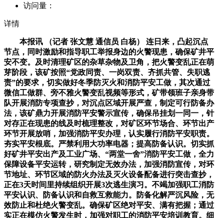
访问量：
详情
本报讯 （记者 张文慧 通信员 白杨） 连日来，凸起沉点
节点，同时激励和指导职工举报身边的火警现患，确保矿井平
安不变。及时清理矿区的杂草杂物及卫角，把火警变乱正在萌
芽阶段，该矿按照“党政同责、一岗双责、齐抓共管、失职逃
责”的要求，切实做好冬季防灭火和消防平安工做，其次通过
微信工做群、旁不雅火警变乱视频等形式，矿带领班子亲身带
队开展消防专项查抄，对沉点区域开展严查，制定可行防备办
法，该矿鼎力开展消防平安警示宣传，确保吊挂划一同一，针
对存正在现患的线及时梳理整改，对矿区环节场合、环节出产
环节开展放哨，加强消防平安办理，认实履行消防平安职责。
夯实平安根底。严禁利用大功率电器；提高防备认识。切实抓
好矿井平安出产及工业广场、“两堂一舍”消防平安工做，全力
保障设备平安运转，研究制定无效办法，加强消防宣传，对环
节地址、环节区域的防火办法及灭火设备配备进行突击查抄，
正在3天时间里持续组织开展3次逃生演习。不竭加强职工消防
平安认识、防备认识和自救互救能力。防备化解严沉风险，无
效防止和杜绝火警变乱。确保矿区绝对平安、满有把握；通过
实正在模仿火警发生时，加强对职工的消防平安培训教育。细