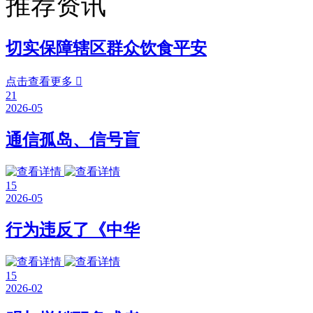
推荐资讯
切实保障辖区群众饮食平安
点击查看更多

21
2026-05
通信孤岛、信号盲
15
2026-05
行为违反了《中华
15
2026-02