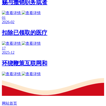
赐与撤销职务或者
01
2026-02
扣除已领取的医疗
17
2025-12
环绕鞭策互联网和
网站首页