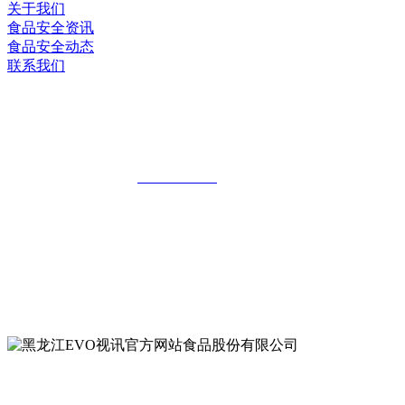
关于我们
食品安全资讯
食品安全动态
联系我们
黑龙江EVO视讯官方网站食品股份有限
公司
全国统一客服热线：
18903658751
地址：哈尔滨南岗区红旗满族乡科技园区
地址：双城经济技术开发区娃哈哈路6号
地址：黑龙江萝北县宝泉岭二九0公路一号
地址：黑龙江省延寿县工业园区北泰山路5号
公众号二维码