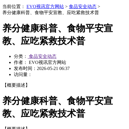
当前位置：
EVO视讯官方网站
>
食品安全动态
>
养分健康科普、食物平安宣教、应吃紧救技术普
养分健康科普、食物平安宣
教、应吃紧救技术普
分类：
食品安全动态
作者： EVO视讯官方网站
发布时间：
2026-05-21 06:37
访问量：
【概要描述】
养分健康科普、食物平安宣
教、应吃紧救技术普
【概要描述】