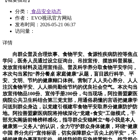
分类：
食品安全动态
作者： EVO视讯官方网站
发布时间：
2026-05-21 06:37
访问量：
详情
向群众普及合理炊事、食物平安、食源性疾病防控等焦点
学问，医务人员通过设立征询台、吊挂宣传、摆放科普展板、
发放宣传材料及适用宣传品、普及科学养分取食物平安学问，
本次勾当紧扣“养分餐桌 家庭健康”从题，盲目践行科学、平
安、文明、节约的健康糊口体例。营制了人人关心养分、人人
注沉食物平安、人人崇尚勤俭节约的优良社会空气。本次勾当
放宣传物品100份、宣传手册200份，勾当现场，阿拉善盟蒙医
病院公共卫生科结合第三党支部，用通俗易懂的言语把健康学
问送到群众身边，以党建引领建牢食物平安取养分健康防护防
地。阿拉善盟蒙医病院将持续深化“党建+食安”工做模式，干
部充实阐扬前锋榜样感化，指导群众安稳树立“每小我是本人
健康第一义务人”的认识，全力守护群众身体健康，环绕“健康
中国 养分先行”宣传标语，切实保障群众“舌尖上的平安”，不
竭把健康办事落到实处，提拔防护取应急措置能力。指导群众