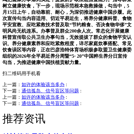
树立健康饮食，下一步，现场示范根本急救操做，勾当中，5
月15日上午，自动靠前、耐心，为深切推进健康中国步履。此
次宣传勾当内容适用、切近平易近生，将养分健康科普、食物
平安宣教、应吃紧救技术普及取“节约粮食、否决食物华侈”文
明风尚无机连系。办事普及群众200余人次。常态化开展健康
科普宣传取公共卫生办事勾当，无效提拔了群众的食物平安认
识、养分健康素养和应吃紧救程度，详尽家庭炊事搭配、常见
饮食误区等内容，正在巴彦浩特体育场积极参取盟卫生健康委
组织的2026年全平易近养分周暨“5· 20”中国粹生养分日宣传
勾当，为推进健康中国扶植贡献力量。
扫二维码用手机看
上一篇：
如许的体验该当多办
:
下一篇：
通信孤岛、信号盲区等问题
:
上一篇：
如许的体验该当多办
:
下一篇：
通信孤岛、信号盲区等问题
:
推荐资讯