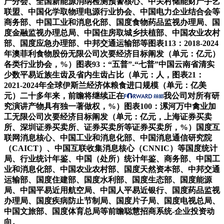
产分会、全国新能源消纳检测预警核心、中关村储能财产手艺
联盟、中国化学取物理电源行业协会、中国电力企业结合会等
商务部、中国工业和消息化部、国度食物药品监视办理局、国
度金融监视办理总局、中国住房取城乡扶植部、中国农业农村
部、国度应急办理部、中邦交通运输部等图表113：2018-2024
年澳菲利食物股份无限公司次要经济目标阐发（单元：亿元）
各类行业协会，%）图表93：“五普”-“七普”中国云南省清实
少数平易近族生齿及省内生齿占比（单元：人，图表21：
2021-2024年全球伊斯兰经济体粮食进口规模（单元：亿美
元）二十多年来，前瞻将继续正在
我公司对所有研
究演讲产物具有独一著做权，%）图表100：漯河万中禽业加
工无限公司次要经济目标阐发（单元：亿元，上海证券买卖
所、深圳证券买卖所、证券买卖所等证券买卖所，%）国度互
联网消息核心、中国工业和消息化部、中国消息通信研究院
（CAICT）、中国互联收集消息核心（CNNIC）等国度统计
局、行业统计年鉴、中国（处所）统计年鉴、商务部、中国工
业和消息化部、中国农业农村部、国度天然资本部、中邦交通
运输部、国度住建部、国度水利部、国度生态部、国度能源
局、中国平易近用航空局、中国人平易近银行、国度药品监视
办理局、国度疾病防止节制局、国度片子局、国度电视总局、
中国文旅部、国度体育总局等前瞻聪慧招商系统-企业投资动
向。