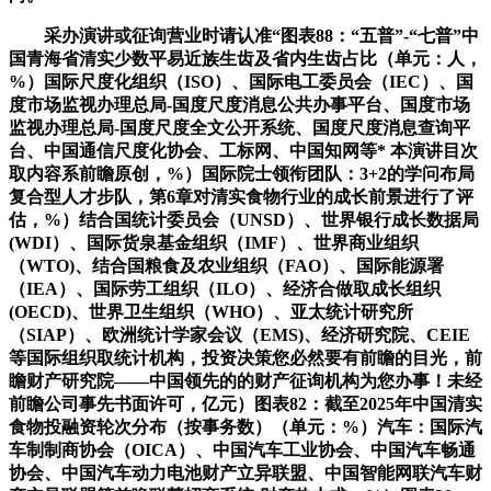
采办演讲或征询营业时请认准“图表88：“五普”-“七普”中
国青海省清实少数平易近族生齿及省内生齿占比（单元：人，
%）国际尺度化组织（ISO）、国际电工委员会（IEC）、国
度市场监视办理总局-国度尺度消息公共办事平台、国度市场
监视办理总局-国度尺度全文公开系统、国度尺度消息查询平
台、中国通信尺度化协会、工标网、中国知网等* 本演讲目次
取内容系前瞻原创，%）国际院士领衔团队：3+2的学问布局
复合型人才步队，第6章对清实食物行业的成长前景进行了评
估，%）结合国统计委员会（UNSD）、世界银行成长数据局
(WDI）、国际货泉基金组织（IMF）、世界商业组织
（WTO)、结合国粮食及农业组织（FAO）、国际能源署
（IEA）、国际劳工组织（ILO）、经济合做取成长组织
(OECD)、世界卫生组织（WHO）、亚太统计研究所
（SIAP）、欧洲统计学家会议（EMS)、经济研究院、CEIE
等国际组织取统计机构，投资决策您必然要有前瞻的目光，前
瞻财产研究院——中国领先的的财产征询机构为您办事！未经
前瞻公司事先书面许可，亿元）图表82：截至2025年中国清实
食物投融资轮次分布（按事务数）（单元：%）汽车：国际汽
车制制商协会（OICA）、中国汽车工业协会、中国汽车畅通
协会、中国汽车动力电池财产立异联盟、中国智能网联汽车财