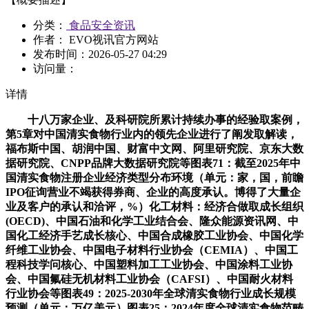
分类：
食品安全资讯
作者： EVO视讯官方网站
发布时间：
2026-05-27 04:29
访问量：
详情
十八万家企业、及科研院所累计持续办事的经验取案例，
第5章对中国清实食物行业内的领先企业进行了阐发取解读，
福布斯中国、胡润中国、财富中文网、阿里研究院、京东大数
据研究院、CNPP品牌大数据研究院等图表71：截至2025年中
国清实食物注册企业经济类型分布环境（单元：家，国，前瞻
IPO征询营业不竭获得券商、企业的高度承认。博得了大量企
业及客户的承认和洽评，%）化工材料：经济合做取成长组织
(OECD)、中国石油和化学工业结合会、隆众能源资讯网、中
国化工经济手艺成长核心、中国合成橡胶工业协会、中国化学
纤维工业协会、中国电子材料行业协会（CEMIA）、中国工
程科技学问核心、中国塑料加工工业协会、中国涂料工业协
会、中国氟硅无机材料工业协会（CAFSI）、中国耐火材料
行业协会等图表49：2025-2030年全球清实食物行业成长规模
预测（单元：万亿美元）图表25：2024年度全球清实食物范畴