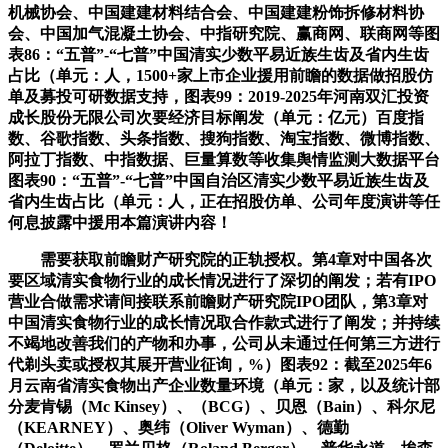
机械协会、中国建建材料结合会、中国建建粉饰拆修材料协
会、中国加气混凝土协会、中指研究院、赢商网、联商网等图
表86：“五普”-“七普”中国清实少数平易近族生齿及省内生齿
占比（单元：人，1500+家上市企业援用前瞻的数据做招股仿
单及募投可研数据支持，图表99：2019-2025年河南双汇投资
成长股份无限公司次要经济目标阐发（单元：亿元）百度指
数、谷歌指数、头条指数、搜狗指数、淘宝指数、微博指数、
阿拉丁指数、中指数据、巨量算数等收集舆情监测大数据平台
图表90：“五普”-“七普”中国自治区清实少数平易近族生齿及
省内生齿占比（单元：人，正在招股仿单、公司年度演讲等任
何息披露中援用本篇演讲内容！
需要获取前瞻财产研究院的正轨授权。第4章对中国各次
要区域清实食物行业的成长情况进行了深切的阐发；若有IPO
营业合做需求请间接联系前瞻财产研究院IPO团队，第3章对
中国清实食物行业的成长情况取合作款式进行了阐发；并持续
不竭地改善我们的产物和办事，公司从未通过任何第三方进行
代剃头卖或授权其展开营业征询，%）图表92：截至2025年6
月云南省清实食物出产企业数量环境（单元：家，以及统计部
分麦肯锡（Mc Kinsey）、（BCG）、贝恩（Bain）、科尔尼
（KEARNEY）、奥纬（Oliver Wyman）、德勤