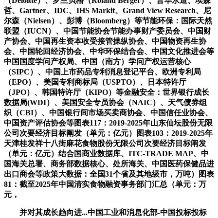
（Deloitte）、罗兰贝格（Roland Berger）、普华永道、埃森
哲、Gartner、IDC、IHS Markit、Grand View Research、尼
尔森（Nielsen）、彭博（Bloomberg）等节能环保：国际天然
联盟（IUCN）、中国节能协会节能办事财产委员会、中国财
产协会、中国再生资本收受接管操纵协会、中国物资再生协
会、中国轮回经济协会、中华环保结合会、中国文化推进会等
中国国度学问产权局、中国（南方）学问产权运营核心
（SIPC）、中国上市药品专利消息登记平台、欧洲专利局
（EPO）、美国专利商标局（USPTO）、日本特许厅
（JPO）、韩国特许厅（KIPO）等金融安全：世界银行成长
数据局(WDI）、美国安全专员协会（NAIC）、天气债券组
织（CBI）、中国银行间市场买卖商协会、中国信任业协会、
中国资产评估协会等图表117：2019-2025年山东仙坛股份无限
公司次要经济目标阐发（单元：亿元）图表103：2019-2025年
天津桂发祥十八街麻花食物股份无限公司次要经济目标阐发
（单元：亿元）结合国商业数据库、ITC-TRADE MAP、中
国海关总署、商务部数据核心、处所海关、中国医药保健品进
出口商会等政策大数据：全国31个省及其地级市，万吨）图表
81：截至2025年中国清实食物融资事务部门汇总（单元：万
元，
并对其成长趋向进...中国工业和消息化部-中国投标投标