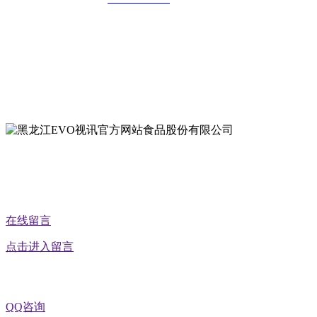
地址：哈尔滨南岗区红旗满族乡科技园区
地址：双城经济技术开发区娃哈哈路6号
地址：黑龙江萝北县宝泉岭二九0公路一号
地址：黑龙江省延寿县工业园区北泰山路5号
公众号二维码
在线留言
点击进入留言
QQ咨询