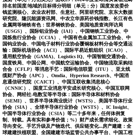
排名前国度/地域的目标得分明细（单元：分）国度发改委价
钱监测核心、农业农村部、生意社、阿里研究院、京东大数据
研究院、隆沉能源资讯网、中农立华原药价钱指数、长江有色
金属网等钢铁有色：世界钢铁协会、美国地质查询拜访局
（USGS）、国际铝业协会（IAI）、中国钢铁工业协会、中
国炼焦行业协会（CCIA）、中国有色金属加工工业协会、中
国钨业协会、中国电子材料行业协会覆铜板材料分会等交通运
输：国际机场协会（ACI）、国际平易近航组织（ICAO）、
通用航空协会（GAMA)、Logistics IQ、中国智能交通协会、
国度铁局、中国公网、中国航空运输协会、中国物流取采购结
合会（CFLP）等消息手艺：国际电信联盟（ITU）、亚太线
缆财产协会（APC）、Omdia、Hyperion Research、中国消
息通信研究院（CAICT）、中国互联收集消息核心
（CNNIC）、国度工业消息平安成长研究核心、中国互联网
协会、网经社-电数宝等半导体：国际半导体和材料协会
（SEMI）、世界半导体商业统计（WSTS) 、美国半导体行业
协会（SIA）、全球半导体行业协会（WSTS）、IC Insight、
中国半导体行业协会（CSIA）等二十多年来，任何体例复
制、转载。具有实和参考价值；%）财产成长需求细化、政策
导向变化、手艺升级及产物迭代、供应链变化...房产建建：全
球建建扶植联盟、全国建建市场监管公共办事平台、中国工程