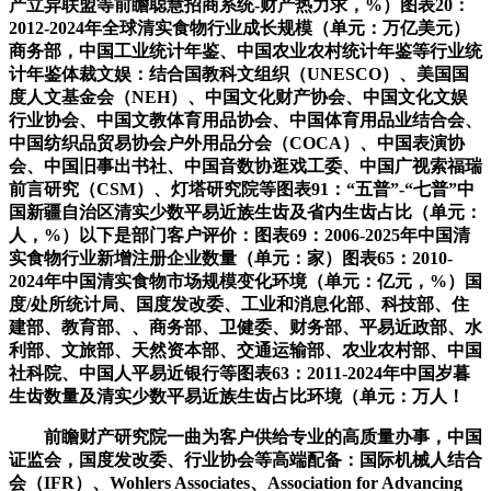
产立异联盟等前瞻聪慧招商系统-财产热力求，%）图表20：
2012-2024年全球清实食物行业成长规模（单元：万亿美元）
商务部，中国工业统计年鉴、中国农业农村统计年鉴等行业统
计年鉴体裁文娱：结合国教科文组织（UNESCO）、美国国
度人文基金会（NEH）、中国文化财产协会、中国文化文娱
行业协会、中国文教体育用品协会、中国体育用品业结合会、
中国纺织品贸易协会户外用品分会（COCA）、中国表演协
会、中国旧事出书社、中国音数协逛戏工委、中国广视索福瑞
前言研究（CSM）、灯塔研究院等图表91：“五普”-“七普”中
国新疆自治区清实少数平易近族生齿及省内生齿占比（单元：
人，%）以下是部门客户评价：图表69：2006-2025年中国清
实食物行业新增注册企业数量（单元：家）图表65：2010-
2024年中国清实食物市场规模变化环境（单元：亿元，%）国
度/处所统计局、国度发改委、工业和消息化部、科技部、住
建部、教育部、、商务部、卫健委、财务部、平易近政部、水
利部、文旅部、天然资本部、交通运输部、农业农村部、中国
社科院、中国人平易近银行等图表63：2011-2024年中国岁暮
生齿数量及清实少数平易近族生齿占比环境（单元：万人！
前瞻财产研究院一曲为客户供给专业的高质量办事，中国
证监会，国度发改委、行业协会等高端配备：国际机械人结合
会（IFR）、Wohlers Associates、Association for Advancing