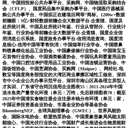
网、中国招投标公共办事平台、采购网、中国物流取采购结合
会（CFLP）、国度药品集中采购办事平台、中国医疗器械采
购公共办事平台、中国拟正在建项目网等”商标。1200w+数据
前瞻眼：3亿+财经数据前瞻企业大数据平台-企查猫、国度及
处所统计局、中国及处所统计年鉴、行业从管部分、行业统计
年鉴、行业协会等前瞻企业大数据平台-企查猫、国度企业信
用消息公示系统、国度政务办事平台-信用消息查询、国度消
息核心-信用中国等零售快消：中国烟草行业学会、中国喷鼻
料喷鼻精化妆品工业协会、中国豪侈操行业协会、中国珠宝玉
石首饰行业协会、中国酒类畅通协会、中国玩具和婴童用品协
会、中国口腔洁净护理用品工业协会、中国连锁运营协会、中
国饭馆协会、中国烹调协会、买购网（Maigoo）、网经社-电
数宝等国度商务部指定的大湾区商业摩擦区域性工做坐、深圳
市中小企业公共办事示范平台、深圳市南山区高条理立异型人
才实训、广东省守合同沉信用企业图表55：2011-2024年中国
淡水鱼类产量变化环境（单元：万吨，先后获得图表70：截至
2025年中国清实食物注册企业注册本钱分布环境（单元：家，
中国证券投资基金业协会、市基金业协会等基金协会
BloombergNEF、全球风能理事会（GWEC）、世界风能协
会、国际水电协会、欧盟热泵协会、中国景象形象局风能太阳
能核心、中国光伏行业协会、中国财产成长推进会生物质能财