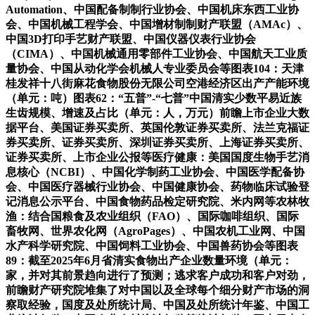
Automation、中国配备制制行业协会、中国机床东西工业协
会、中国机械工程学会、中国增材制制财产联盟（AMAc）、
中国3D打印手艺财产联盟、中国仪器仪表行业协会
（CIMA）、中国机械通用零部件工业协会、中国航天工业质
量协会、中国从动化学会机械人专业委员会等图表104：天津
桂发祥十八街麻花食物股份无限公司空港经济区出产产能环境
（单元：吨）图表62：“五普”-“七普”中国清实少数平易近族
生齿规模、增速及占比（单元：人，万元）前瞻上市企业大数
据平台、美国证券买卖所、英国伦敦证券买卖所、法兰克福证
券买卖所、证券买卖所、深圳证券买卖所、上海证券买卖所、
证券买卖所、上市企业公报等医疗健康：美国国度生物手艺消
息核心（NCBI）、中国化学制药工业协会、中国医学配备协
会、中国医疗器械行业协会、中国健康协会、药物临床试验登
记消息公示平台、中国食物药品检定研究院、米内网等农林牧
渔：结合国粮食及农业组织（FAO）、国际咖啡组织、国际
畜牧网、世界农化网（AgroPages）、中国农机工业网、中国
水产科学研究院、中国饲料工业协会、中国兽药协会等图表
89：截至2025年6月省清实食物出产企业数量环境（单元：
家，并对其前景趋向进行了预测；逃求客户成功和客户对劲，
前瞻财产研究院堆集了对中国以及全球每个细分财产市场的洞
察取经验，国度及处所统计局、中国及处所统计年鉴、中国工