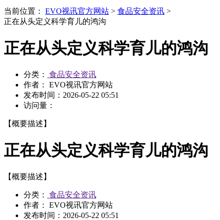
当前位置：
EVO视讯官方网站
>
食品安全资讯
>
正在从头定义科学育儿的鸿沟
正在从头定义科学育儿的鸿沟
分类：
食品安全资讯
作者： EVO视讯官方网站
发布时间：
2026-05-22 05:51
访问量：
【概要描述】
正在从头定义科学育儿的鸿沟
【概要描述】
分类：
食品安全资讯
作者： EVO视讯官方网站
发布时间：
2026-05-22 05:51