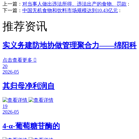
上一篇：
对当事人做出违法所得、违法出产的食物、罚款
:
下一篇：
中国无机食物和饮料市场规模达到10.43亿元
:
推荐资讯
实义务建防地协做管理聚合力——绵阳科
点击查看更多

20
2026-05
其归母净利润自
19
2026-05
4-α-葡萄糖苷酶的