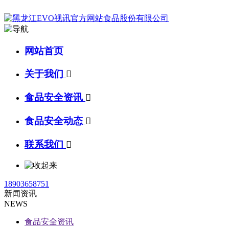
网站首页
关于我们

食品安全资讯

食品安全动态

联系我们

18903658751
新闻资讯
NEWS
食品安全资讯