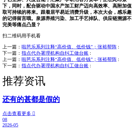
下，同时，配合驱动中国水产加工财产迈向高效率、高附加值
取可持续的将来。跟着居平易近消费升级，本次大会，感乐趣
的记得留言哦。泉源养殖污染、加工手艺掉队、供应链溯源不
完美等痛点凸显？
扫二维码用手机看
上一篇：
啦芭乐系列注释“高价值、低价钱”；张裕帮阵
:
下一篇：
指点代办署理机构自纠工做台账
:
上一篇：
啦芭乐系列注释“高价值、低价钱”；张裕帮阵
:
下一篇：
指点代办署理机构自纠工做台账
:
推荐资讯
还有的甚都是假的
点击查看更多

08
2026-05