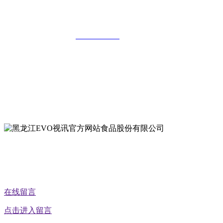
公司
全国统一客服热线：
18903658751
地址：哈尔滨南岗区红旗满族乡科技园区
地址：双城经济技术开发区娃哈哈路6号
地址：黑龙江萝北县宝泉岭二九0公路一号
地址：黑龙江省延寿县工业园区北泰山路5号
公众号二维码
在线留言
点击进入留言