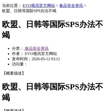
当前位置：
EVO视讯官方网站
>
食品安全资讯
>
欧盟、日韩等国际SPS办法不竭
欧盟、日韩等国际SPS办法不
竭
分类：
食品安全资讯
作者： EVO视讯官方网站
发布时间：
2026-05-12 03:12
访问量：
【概要描述】
欧盟、日韩等国际SPS办法不
竭
【概要描述】