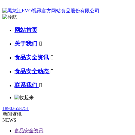
网站首页
关于我们

食品安全资讯

食品安全动态

联系我们

18903658751
新闻资讯
NEWS
食品安全资讯