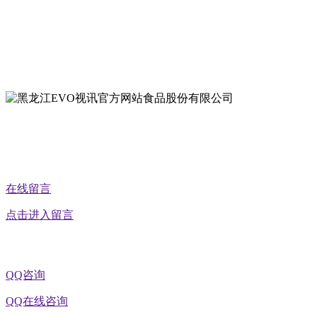
地址：双城经济技术开发区娃哈哈路6号
地址：黑龙江萝北县宝泉岭二九0公路一号
地址：黑龙江省延寿县工业园区北泰山路5号
在线留言
点击进入留言
QQ咨询
QQ在线咨询