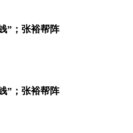
钱”；张裕帮阵
钱”；张裕帮阵