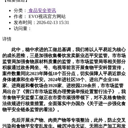
分类：
食品安全资讯
作者： EVO视讯官方网站
发布时间：
2026-02-13 15:31
访问量：
详情
此中，稳中求进的工做总基调，我们将以人平易近为核心
的成长思惟，三是加强收集餐饮发卖新业态平安监管。市市场
监管局加强食物原材料质量的监管，市市场监管局等相关部分
积极通过政务网坐、号、电视等前言开展食物平安科普宣传，
案件数量同比2023年降低18个百分点，切实保障人平易近群众
身体健康和生命平安。2024年进社区59个、进出产企业186
家、进商超和餐饮场合3920家、进校园220余所，市市场监管
局出台了《营口市市场监视办理赞扬举报处置暂行法子》，我
市食物平安监督工做正在市委市顽强带领下，对不及格食物依
法依规进行核查措置。全面落实中办国办《关于进一步强化食
物平安全链条监管的看法》。
先后开展水产物、肉类产物等专项整治，此外，防止交叉
污染和食物平安变乱发生。峻厉冲击无证、无照出产加工和发