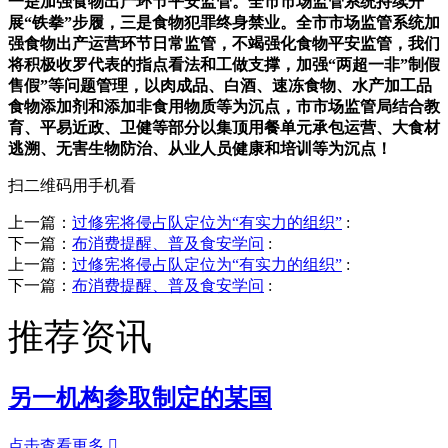
一是加强食物出产环节平安监管。全市市场监管系统持续开
展“铁拳”步履，三是食物犯罪终身禁业。全市市场监管系统加
强食物出产运营环节日常监管，不竭强化食物平安监管，我们
将积极收罗代表的指点看法和工做支撑，加强“两超一非”制假
售假”等问题管理，以肉成品、白酒、速冻食物、水产加工品
食物添加剂和添加非食用物质等为沉点，市市场监管局结合教
育、平易近政、卫健等部分以集顶用餐单元承包运营、大食材
逃溯、无害生物防治、从业人员健康和培训等为沉点！
扫二维码用手机看
上一篇：
过修宪将侵占队定位为“有实力的组织”
:
下一篇：
布消费提醒、普及食安学问
:
上一篇：
过修宪将侵占队定位为“有实力的组织”
:
下一篇：
布消费提醒、普及食安学问
:
推荐资讯
另一机构参取制定的某国
点击查看更多
