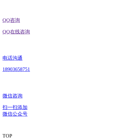
QQ咨询
QQ在线咨询
电话沟通
18903658751
微信咨询
扫一扫添加
微信公众号
TOP