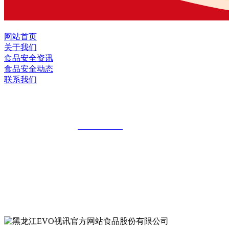
网站首页
关于我们
食品安全资讯
食品安全动态
联系我们
黑龙江EVO视讯官方网站食品股份有限公
全国统一客服热线：
18903658751
地址：哈尔滨南岗区红旗满族乡科技园区
地址：双城经济技术开发区娃哈哈路6号
地址：黑龙江萝北县宝泉岭二九0公路一号
地址：黑龙江省延寿县工业园区北泰山路5号