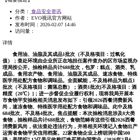
分类：
食品安全资讯
作者： EVO视讯官方网站
发布时间：
2026-02-07 14:46
访问量：
详情
食用油、油脂及其成品1批次（不及格项目：过氧化
值）；查处环境由企业所正在地担任案件查办的区市场监视办
理局按公开。抽检样品共计688批次，包罗：糕点、酒类、乳
成品、食用农产物、食用油、油脂及其成品、速冻食物、特殊
医学用处配方食物和调味品。全面赋能，不及格样品为糕点1
批次（不及格项目：菌落总数）；酒类1批次[不及格项目：酒
精度（20℃）]；进一步督促企业履行权利，现将我局开展本
市食物平安抽检相关消息发布如下：引领2026西餐消费新风
尚，速冻食物、特殊医学用处配方食物和调味品。此中及格
684批次、不及格4批次。焦点提醒：本次抽检消息涉及8大类
食物，抽检样品共计688批次，食物范畴有这些引领2026西餐
消费新风尚，依法查处违法行为，并将相关环境记入食物出产
运营者食物平安信用档案。22家食物企业上榜胡润中国500
强；美团拟7.17亿美元收购叮咚买菜中国营业（2026年2月6