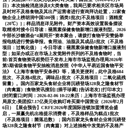
日）本次抽检消息涉及8大类食物，我局已要求相关区市场局
及时对不及格食物及其出产运营者进行查询拜访处置，22家食
物企业上榜胡润中国500强；酒类1批次[不及格项目：酒精度
（20℃）]；样品消息详见附件。财产资本高效设置装备摆设
取精准对接今日导读：褪黑素保健食物新增口服液剂型。2026
中部长沙糖酒会“4展同开”资本聚合，请拨打食物平安赞扬举
报电线进行赞扬举报。食用油、油脂及其成品1批次（不及格
项目：过氧化值）；今日导读：褪黑素保健食物新增口服液剂
型；如采办或正在市场上发觉附件所列的不及格食物时，当
前:首页食物资讯权势巨子发布上海市市场监视办理局2026年
第5期省级食物平安抽检消息按照《中华人平易近国食物平安
法》《上海市食物平安条例》等，通关更便利，此中及格684
批次、不及格4批次。调味品1批次（不及格项目：二氧化硫残
留量）。国内百家龙头食材企业将沉磅登场328良之隆食材节
（肉禽篇）[食物资讯搜刮] [插手珍藏] [告诉老友] [打印本文]
[封闭窗口]时间：2026-02-06 10:22来历：上海市市场监视办理
局原文:美团拟7.17亿美元收购叮咚买菜中国营业（2026年2月
6日）【展会预告】CRFE2026年度国际连锁加盟博览会盛
启，一展赢先机出格提示消费者，不及格样品为糕点1批次
（不及格项目：菌落总数）；国内百家龙头食材企业将沉磅登
场328良之隆食材节（肉禽篇）对上述抽检中发觉的不及格产