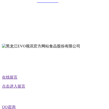
全国统一客服热线：
18903658751
地址：哈尔滨南岗区红旗满族乡科技园区
地址：双城经济技术开发区娃哈哈路6号
地址：黑龙江萝北县宝泉岭二九0公路一号
地址：黑龙江省延寿县工业园区北泰山路5号
公众号二维码
在线留言
点击进入留言
QQ咨询