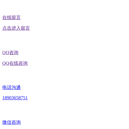
在线留言
点击进入留言
QQ咨询
QQ在线咨询
电话沟通
18903658751
微信咨询