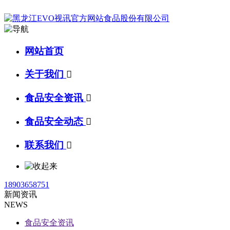
网站首页
关于我们

食品安全资讯

食品安全动态

联系我们

18903658751
新闻资讯
NEWS
食品安全资讯