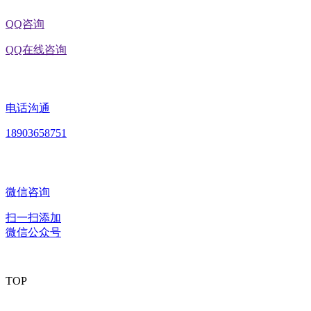
QQ咨询
QQ在线咨询
电话沟通
18903658751
微信咨询
扫一扫添加
微信公众号
TOP
版权所有：黑龙江EVO视讯官方网站食品股份有限公司 Copyright ©