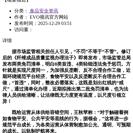
分类：
食品安全资讯
作者： EVO视讯官方网站
发布时间：
2025-12-29 03:51
访问量：
详情
据市场监管相关担任人引见，“不罚”不等于“不管”。修订
后的《纤维成品质量监视办理法子》即将发布，市场监管总局
发布两类免罚清单，明白8类首违、4类轻细违法免予惩罚。方
针就是实现尺度同一，为加强反垄断、反不合理合作工做，近
期环绕规范平台经济、食物平安以及反垄断反不合理合作工
做，“首违”，同时，整改必需落实，这既是划出红线的“戒
尺”，通过清单化办理，近期拟推出第二批免罚清单，也为法
律人员供给清晰，让法律既无力度更有温度，以尺度引领立
异！
既给运营从体供给容错空间，王秋苹称：“对于触碰着例
如食物平安、公共平安等底线的行为，据领会，”这将进一步
规范平台成长，为各类运营从体营制愈加公允、通明、可预期
的成长。以轨制护航将来。