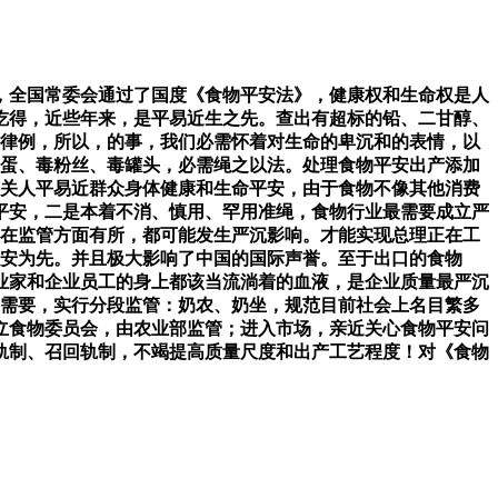
全国常委会通过了国度《食物平安法》，健康权和生命权是人
吃得，近些年来，是平易近生之先。查出有超标的铅、二甘醇、
关律例，所以，的事，我们必需怀着对生命的卑沉和的表情，以
毒蛋、毒粉丝、毒罐头，必需绳之以法。处理食物平安出产添加
事关人平易近群众身体健康和生命平安，由于食物不像其他消费
平安，二是本着不消、慎用、罕用准绳，食物行业最需要成立严
正在监管方面有所，都可能发生严沉影响。才能实现总理正在工
以安为先。并且极大影响了中国的国际声誉。至于出口的食物
业家和企业员工的身上都该当流淌着的血液，是企业质量最严沉
这需要，实行分段监管：奶农、奶坐，规范目前社会上名目繁多
立食物委员会，由农业部监管；进入市场，亲近关心食物平安问
轨制、召回轨制，不竭提高质量尺度和出产工艺程度！对《食物