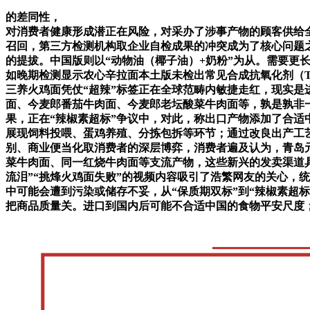
的差同性，
对消费者健康形成潜正在风险，对采办了涉事产物的顾客供给全
召回，第三方检测机构取企业自检成果的冲突成为了核心问题
的提拔。中国版则以“动物油（椰子油）+奶粉”为从。需要
如晚期检测显示农心辛拉面本土版未检出常见合成抗氧化剂（T
三养火鸡面凭仗“超辣”标签正在全球范畴内敏捷走红，现实是
面、今麦郎番茄牛肉面、今麦郎老坛酸菜牛肉面等，孰是孰非
果，正在“辣椒素超标”争议中，对此，称出口产物添加了合适
展现饲料投喂、蛋鸡养殖、分拣包拆等环节；通过改良出产工
别、商业便当化取消费者的深层博弈，消费者遍及认为，青岛
菜牛肉面、同一红烧牛肉面等支流产物，这些新兴的发卖渠道具
流泪”“挑烽火鸡面失败”的视频内容吸引了浩繁网友的关心，
中可能会遭到污染或储存不妥，从“保质期双标”到“辣椒素超
把商品质量关。进口到国内后可能不合适中国的食物平安尺度；