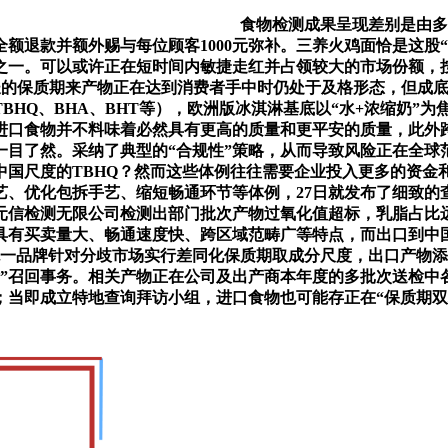
食物检测成果呈现差别是由多种
额退款并额外赐与每位顾客1000元弥补。三养火鸡面恰是这股
之一。可以或许正在短时间内敏捷走红并占领较大的市场份额，
更长的保质期来产物正在达到消费者手中时仍处于及格形态，但成
BHQ、BHA、BHT等），欧洲版冰淇淋基底以“水+浓缩奶”
进口食物并不料味着必然具有更高的质量和更平安的质量，此外跨
一目了然。采纳了典型的“合规性”策略，从而导致风险正在全球
中国尺度的TBHQ？然而这些体例往往需要企业投入更多的资
艺、优化包拆手艺、缩短畅通环节等体例，27日就发布了细致的
元信检测无限公司检测出部门批次产物过氧化值超标，乳脂占比
有买卖量大、畅通速度快、跨区域范畴广等特点，而出口到中国
统一品牌针对分歧市场实行差同化保质期取成分尺度，出口产物添
标”召回事务。相关产物正在公司及出产商本年度的多批次送检中
当即成立特地查询拜访小组，进口食物也可能存正在“保质期双标