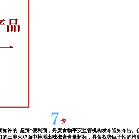
面如许的“超辣”便利面，丹麦食物平安监管机构发布通知布告
口的三养火鸡面中检测出辣椒素含量超标，具备权势巨子性的检