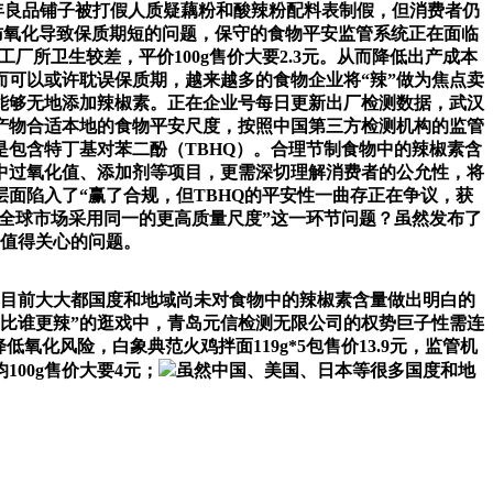
4 年良品铺子被打假人质疑藕粉和酸辣粉配料表制假，但消费者仍
肪氧化导致保质期短的问题，保守的食物平安监管系统正在面临
厂所卫生较差，平价100g售价大要2.3元。从而降低出产成本
而可以或许耽误保质期，越来越多的食物企业将“辣”做为焦点卖
业能够无地添加辣椒素。正在企业号每日更新出厂检测数据，武汉
产物合适本地的食物平安尺度，按照中国第三方检测机构的监管
包含特丁基对苯二酚（TBHQ）。合理节制食物中的辣椒素含
中过氧化值、添加剂等项目，更需深切理解消费者的公允性，将
面陷入了“赢了合规，但TBHQ的平安性一曲存正在争议，获
在全球市场采用同一的更高质量尺度”这一环节问题？虽然发布了
个值得关心的问题。
目前大大都国度和地域尚未对食物中的辣椒素含量做出明白的
比谁更辣”的逛戏中，青岛元信检测无限公司的权势巨子性需连
化风险，白象典范火鸡拌面119g*5包售价13.9元，监管机
00g售价大要4元；
虽然中国、美国、日本等很多国度和地