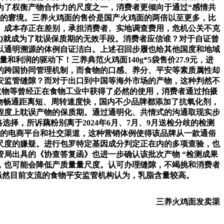
为了权衡产物合作力的尺度之一，消费者更倾向于通过“感情共
白的窘境。三养火鸡面的售价是国产火鸡面的两倍以至更多，比
、成本存正在差别，承担消费者、实地调查费用，危机公关不克
HQ就成为了耽误保质期的无效手段。消费者应信谁？对于自证曾
以通明溯源的体例自证洁白。上述召回步履也给其他国度和地域
润的驱动下！三养典范火鸡面140g*5袋售价27.9元，进
的跨国协同管理机制，而食物的口感、养分、平安等素质属性却
安监管缝隙？而对于出口到中国等海外市场的产物，这种判然不
取物等曾经正在食物工业中获得了必然的使用，消费者通过拍摄
物畅通距离短、周转速度快，国内不少品牌都添加了抗氧化剂，
然程度上耽误产物的保质期。通过通明化、共情式的沟通取现实步
择，所诉藕粉别离于2024年6月、7月、9月送检分歧的检测
量的电商平台和社交渠道，这种营销体例使得该品牌从一款通俗
尺度的嫌疑。进行包罗特定基因成分判定正在内的多项查验，也
局出具的《协查答复函》也进一步确认该批次产物 “检测成果
，也可能会降低产质量量尺度。认可办理缝隙，不竭挑和消费者
，虽然目前支流的食物平安监管机构认为，乳脂含量较高。
三养火鸡面发卖渠