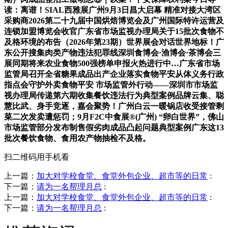
读：离谱！SIAL西雅展广州9月3日昌大启幕 精准对接大湾区
采购商2026第二十九届中国烘焙博览会及广州国际特许运营及
连锁加盟博览会收官广东省市场监视办理局关于15批次食物不
及格环境的布告（2026年第23期）世界展会对话世界地标！广
东公开搜集肉类产物违法犯罪线深圳食博会·渔博会·茶博会三
展同期将来农业食物500强榜单申报火热进行中…广东省市场
监管局召开全省糖果成品出产企业落实食物平安从体义务行政
指点会守护外卖食物平安 市场监管外行动——深圳市市场监
视办理局传递第六期收集餐饮违法行为典型案例品牌云集、聪
慧比武、身手竞逐，嘉会聚势！广州白云一暖锅店收受接管剩
菜二次发卖遭惩罚；9月F2C中食展®(广州) “卵白世界”，佛山
市场监管部分发布制售假劣肉成品凸起问题典型案例广东这13
批次餐饮食物、食用农产物抽检不及格。
扫二维码用手机看
上一篇：
加大对学校食堂、食堂外包企业、超市等的日常
:
下一篇：
请为一名帮理月总
:
上一篇：
加大对学校食堂、食堂外包企业、超市等的日常
:
下一篇：
请为一名帮理月总
: