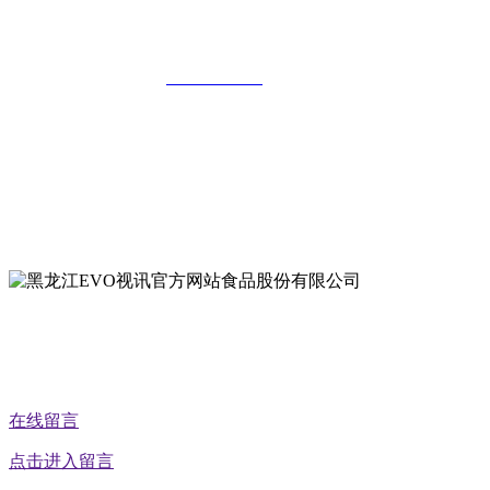
公司
全国统一客服热线：
18903658751
地址：哈尔滨南岗区红旗满族乡科技园区
地址：双城经济技术开发区娃哈哈路6号
地址：黑龙江萝北县宝泉岭二九0公路一号
地址：黑龙江省延寿县工业园区北泰山路5号
公众号二维码
在线留言
点击进入留言