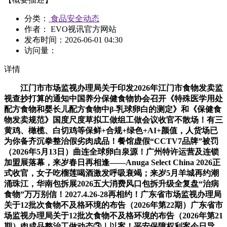
分类：
食品安全动态
作者： EVO视讯官方网站
发布时间：
2026-06-01 04:30
访问量：
详情
江门市市场监视办理局关于印发2026年江门市食物发卖监
视查抄打算的通知中国养分保健食物协会召开《特殊医学用处
配方食物和婴长儿配方食物中β-乳球卵白的测定》和《保健食
物发卖规范》国度尺度草拟工做组工做会议收官不散场！有三
黄鸡、橄榄、白切鸡等保鲜+合规+绿色+AI+颜值，人货场已
为你备齐沉拳整治假劣肉成品！餐馆虚假“CCTV7品牌”被罚
（2026年5月13日）曲连全球卵白泉源！广州特许运营及连锁
加盟展落幕，来岁春日再相逢——Anuga Select China 2026正
式收官，女子吃榴莲喝酒激发呼吸衰竭；来岁5月羊城再约潮
涌珠江，华南包拆展2026五大消费风口包拆升级全复盘“治病
食物”万万别信！2027.4.26-28再相约！广东省市场监视办理局
关于12批次食物不及格环境的布告（2026年第22期）广东省市
场监视办理局关于12批次食物不及格环境的布告（2026年第21
期）肉成品整治工做动态③｜以案！平安保障权利案今日导