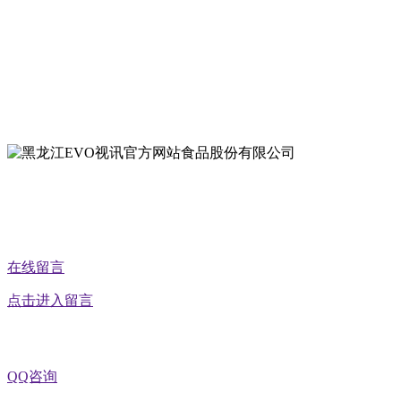
地址：哈尔滨南岗区红旗满族乡科技园区
地址：双城经济技术开发区娃哈哈路6号
地址：黑龙江萝北县宝泉岭二九0公路一号
地址：黑龙江省延寿县工业园区北泰山路5号
公众号二维码
在线留言
点击进入留言
QQ咨询