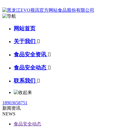
网站首页
关于我们

食品安全资讯

食品安全动态

联系我们

18903658751
新闻资讯
NEWS
食品安全动态