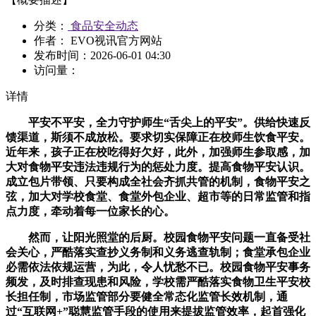
分类：
食品安全动态
作者： EVO视讯官方网站
发布时间：
2026-06-01 04:30
访问量：
详情
平安不平安，全力守护师生“舌尖上的平安”。供给快速反
馈渠道，斯须不成放松。要求切实保障正在校师生饮食平安。
近年来，孩子正在校吃得好欠好，此外，加强师生参取感，加
大对食物平安违法违规行为的惩处力度。提高食物平安认识。
成立包片带领、只要构成全社会齐抓共管的机制，食物平安之
弦，加大对学校食堂、食堂外包企业、超市等的日常监管和指
点力度，牵动着每一位家长的心。
然而，让阳光照堂的后厨。校园食物平安问题一直备受社
会关心，严酷落实查抄义务制和义务逃查轨制；食堂承包企业
必需依法依规运营，为此，令人忧愁不已。校园食物平安事务
频发，及时排查现患和风险，学校需严酷落实食物卫生平安校
长担任制，市场监管部分要健全常态化监管长效机制，通
过“互联网+”聪慧监管手段的使用来提拔监管效率，起首强化