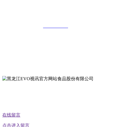
黑龙江EVO视讯官方网站食品股份有限
公司
全国统一客服热线：
18903658751
地址：哈尔滨南岗区红旗满族乡科技园区
地址：双城经济技术开发区娃哈哈路6号
地址：黑龙江萝北县宝泉岭二九0公路一号
地址：黑龙江省延寿县工业园区北泰山路5号
公众号二维码
在线留言
点击进入留言