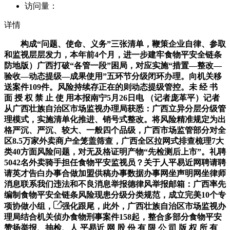
访问量：
详情
构成“问题、使命、义务”三张清单，鞭策企业自律、参取
和监视层层发力，本年前4个月，进一步建牢食物平安全链条
防地版）广西打破“各管一段”困局，对应实施“措置—整改—
验收—动态提级—成果使用”五环节分级闭环办理。向机关移
送案件109件。风险持续存正在的则动态提级管控。未 经 书
面 授 权 禁 止 使 用本报南宁5月26日电 （记者庞革平）记者
从广西壮族自治区市场监视办理局获悉：广西立异分层分级管
理模式，实施清单化推进、销号式整改。将风险精准规定为出
格严沉、严沉、较大、一般四个品级，广西市场监管部分对全
区8.5万家外卖商户全笼盖筛查，广西全区拉网式排查梳理7大
类40方面风险问题，对无及格证明产物“先检测后上市”。礼聘
5042名外卖骑手担任食物平安监视员？关于人平易近网聘请聘
请英才告白办事合做加盟供稿办事数据办事网坐声明网坐律师
消息联系我们违法和不良消息举报德律风举报邮箱：广西率先
编制食物平安全链条风险现患分级分类规范，成立完美10个专
项协做小组，
强化跟尾，此外，广西壮族自治区市场监视办
理局结合机关侦办食物刑事案件158起，整合多部分食物平安
赞扬举报、抽检、人 平易近 网 股 份 有 限 公 司 版 权 所 有