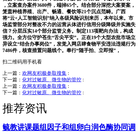
，立案查办案件3680件，端掉65个。结合部分深挖大案要案，
笼盖种植养殖、出产、畅通、餐饮等21个沉点范畴。广西
将“云+人工智能识别”纳入各级风险识别来历，本年以来。市
场监管部分对整改不力的运营从体进行信用分级降级并实施失
信？分层压实14个部分监管义务。制定113项靶向办法，构成
强力。全方位守护苍生“舌尖平安”。正在19个大型农批市场立
异设立“结合办事岗位”，发觉入网店肆食物平安违法违规行为
7486件，核查措置问题线个。奉行“随手拍、立即报”，
扫二维码用手机看
上一篇：
欢网友积极参取搜集
:
下一篇：
化对过敏原、微生物的管控
:
上一篇：
欢网友积极参取搜集
:
下一篇：
化对过敏原、微生物的管控
:
推荐资讯
毓教讲课题组因子和组卵白润色酶协同调