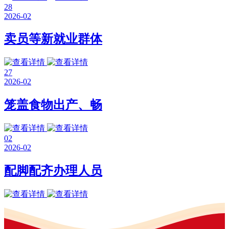
28
2026-02
卖员等新就业群体
27
2026-02
笼盖食物出产、畅
02
2026-02
配脚配齐办理人员