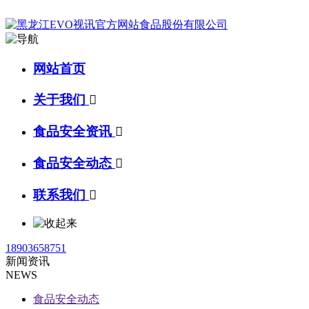
网站首页
关于我们

食品安全资讯

食品安全动态

联系我们

18903658751
新闻资讯
NEWS
食品安全动态