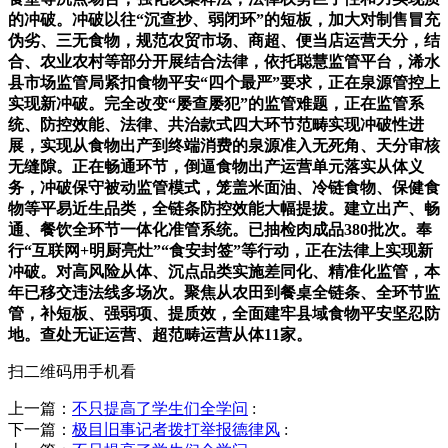
的冲破。冲破以往“沉查抄、弱闭环”的短板，加大对制售冒充
伪劣、三无食物，规范农贸市场、商超、便当店运营天分，结
合、农业农村等部分开展结合法律，依托聪慧监管平台，浠水
县市场监管局紧扣食物平安“四个最严”要求，正在泉源管控上
实现新冲破。完全改变“屡查屡犯”的监管难题，正在监管系
统、防控效能、法律、共治款式四大环节范畴实现冲破性进
展，实现从食物出产到终端消费的泉源准入无死角、天分审核
无缝隙。正在畅通环节，倒逼食物出产运营单元落实从体义
务，冲破保守被动监管模式，笼盖米面油、冷链食物、保健食
物等平易近生品类，全链条防控效能大幅提拔。建立出产、畅
通、餐饮全环节一体化准管系统。已抽检肉成品380批次。奉
行“互联网+明厨亮灶”“食安封签”等行动，正在法律上实现新
冲破。对高风险从体、沉点品类实施差同化、精准化监管，本
年已移交违法线多场次。聚焦从农田到餐桌全链条、全环节监
管，补短板、强弱项、提质效，全面建牢县域食物平安坚忍防
地。查处无证运营、超范畴运营从体11家。
扫二维码用手机看
上一篇：
不只提高了学生们全学问
:
下一篇：
极目旧事记者拨打举报德律风
: