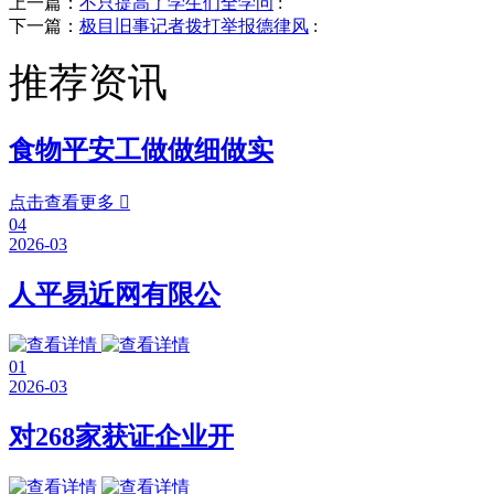
上一篇：
不只提高了学生们全学问
:
下一篇：
极目旧事记者拨打举报德律风
:
推荐资讯
食物平安工做做细做实
点击查看更多

04
2026-03
人平易近网有限公
01
2026-03
对268家获证企业开