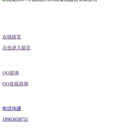
公众号二维码
在线留言
点击进入留言
QQ咨询
QQ在线咨询
电话沟通
18903658751