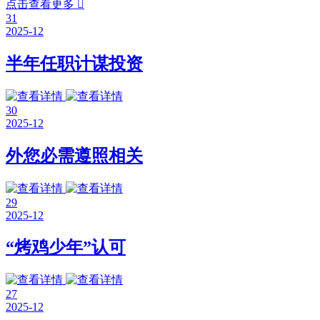
点击查看更多

31
2025-12
半年任职计谋投资
30
2025-12
外您必需遵照相关
29
2025-12
“烤鸡少年”认可
27
2025-12