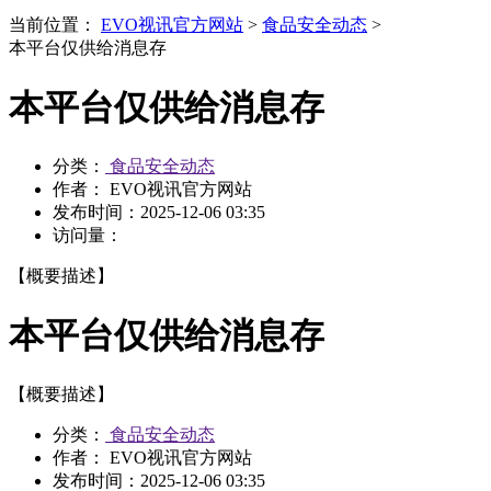
当前位置：
EVO视讯官方网站
>
食品安全动态
>
本平台仅供给消息存
本平台仅供给消息存
分类：
食品安全动态
作者： EVO视讯官方网站
发布时间：
2025-12-06 03:35
访问量：
【概要描述】
本平台仅供给消息存
【概要描述】
分类：
食品安全动态
作者： EVO视讯官方网站
发布时间：
2025-12-06 03:35