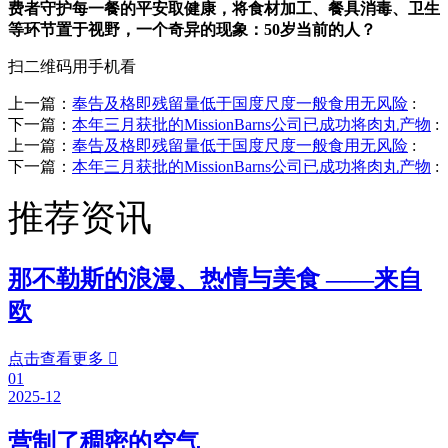
费者守护每一餐的平安取健康，将食材加工、餐具消毒、卫生
等环节置于视野，一个奇异的现象：50岁当前的人？
扫二维码用手机看
上一篇：
奉告及格即残留量低于国度尺度一般食用无风险
:
下一篇：
本年三月获批的MissionBarns公司已成功将肉丸产物
:
上一篇：
奉告及格即残留量低于国度尺度一般食用无风险
:
下一篇：
本年三月获批的MissionBarns公司已成功将肉丸产物
:
推荐资讯
那不勒斯的浪漫、热情与美食 ——来自
欧
点击查看更多

01
2025-12
营制了稠密的空气