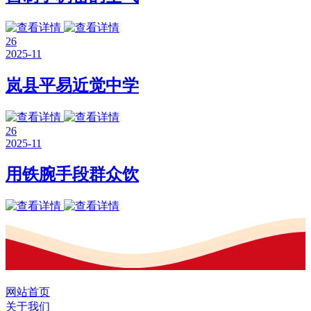
26
2025-11
岚县平易近觉中学
26
2025-11
用铁腕手段群众饮
网站首页
关于我们