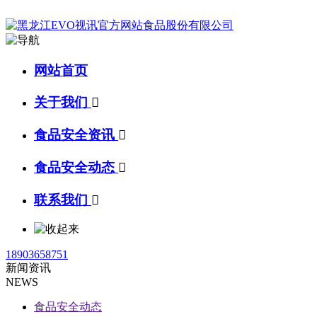
网站首页
关于我们

食品安全资讯

食品安全动态

联系我们

18903658751
新闻资讯
NEWS
食品安全动态