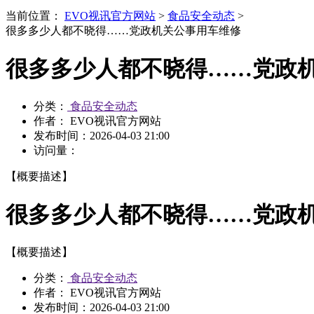
当前位置：
EVO视讯官方网站
>
食品安全动态
>
很多多少人都不晓得……党政机关公事用车维修
很多多少人都不晓得……党政
分类：
食品安全动态
作者： EVO视讯官方网站
发布时间：
2026-04-03 21:00
访问量：
【概要描述】
很多多少人都不晓得……党政
【概要描述】
分类：
食品安全动态
作者： EVO视讯官方网站
发布时间：
2026-04-03 21:00