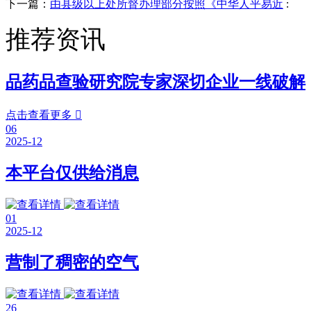
下一篇：
由县级以上处所督办理部分按照《中华人平易近
:
推荐资讯
品药品查验研究院专家深切企业一线破解
点击查看更多

06
2025-12
本平台仅供给消息
01
2025-12
营制了稠密的空气
26