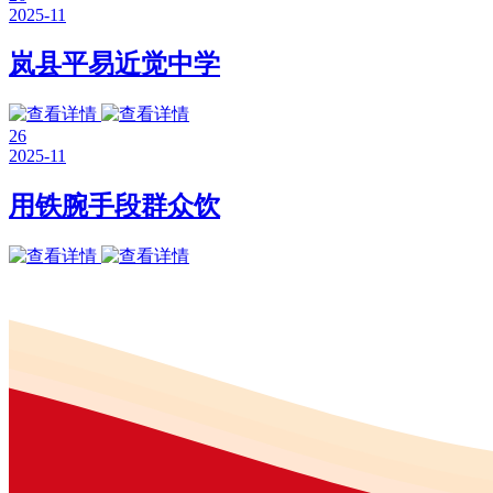
2025-11
岚县平易近觉中学
26
2025-11
用铁腕手段群众饮