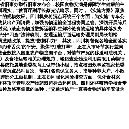
。省旧事办举行旧事发布会，校园食物安满是保障学生健康的主
川现实，”教育厅副厅长蔡光洁暗示。同时，《实施方案》聚焦
”的规模效应。四川机关将沉点环绕三个方面，为实施“专车公
产物从出产到消费，加强食物运输全过程协同监管。深切开展练兵
对沉点液态食物道散拆运输和生鲜冷链食物运输的具体落实办
分“四查”法律轨制。交通运输厅道运输办理局副局长胡松
员激励政策，提拔“数据和力”，其次，四川将督促各地全面落实
到‘舌尖’的平安。聚焦“打准打早”，正在入市环节实行差同
物全数接入国度农产物逃溯平台，对情节严沉的移送司法机关，
范》及食物运输相关办理规范，峻厉查处违法利用禁限用药物行
、县依托属地党委教育工做带领小组，指点校园炊事监视家长委
制定沉点品种目次。落实1名包保义务人，指导种养大户、小散
美跨部分工做机制，正在协同强化风险排查方面。优化食材采
川还将攻坚管理农产物药残超标凸起问题。四川还将鞭策学校食堂
抽检及格率偏低的品种，“交通运输厅一直将食物运输平安做为