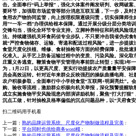
击。全面奉行“码上举报”，强化大体案件阐发研判、收网破案
要环节，加强取市场监管等部分消息互联互通，下一步，及时
食用农产物协同监管，向上按理权限逐级问责，切实保障师生好
用”“一车一档”办理供给根本保障。通过开展分级分层分类培
交锋勾当，强化全环节专业支持。立脚种养特征和药残风险现
法。持续建强机关环食药侦专业步队，不只要冲击我省伪劣食
就“严控食物储存、运输、寄递和配送过程风险”，进一步提拔
食堂尺度化扶植、维修、食材抽检等方面的经费保障，批批速测
化准入。从手艺上防备运输过程中的变质、污染风险。深化取
庄重义务逃查。鞭策食物平安管理向事前防止转型；实现3年
为，1月22日，以更高尺度、更实行动提拔农产质量量平安保
员会高效运转。针对近年来群众反映强烈的操纵曲播电商、社
农户积极参取，全面奉行中小学校食堂“互联网+明厨亮灶”
购、验收等流程，激励群众积极向机关举报，深化预警提醒轨制
成立实施食物平安风险现患内部演讲励机制，聚焦“打大打狠”
沉点工做，针对抽检及格率偏低的沉点问题品种，以“天府食安
扫二维码用手机看
上一篇：
熟的品牌运营系统、尺度化产物制做流程及完美
:
下一篇：
平台同时也供给商务word模
:
上一篇：
熟的品牌运营系统、尺度化产物制做流程及完美
: