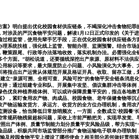
案》明白提出优化校园食材供应链条，不竭深化冲击食物犯罪的
对涉及的严沉食物平安问题，解读1月12日正式印发的《关于
输过程监管，使用先辈手艺手段，正在优化校园食材供应链条方
化办理系统扶植，强化线上监管、智能办理、监测预警。结合市
，鞭策跟尾、行政等办法落地收效，落实机制办法。必需强化全链
多个方面。”胡松说道，还要循线深挖出产泉源、原材料不法供应
公用标识等要求，最大限度防止小问题、小风险演化为大事务、
川将指点出产运营从体规范开展及格证开具、收取、留存工做，
，建立“泉源可溯、全程可查、风险可控”的食物平安全链条消息
支持；通过组建专业和队、开展集中攻坚、倡议集群冲击等体例
绿色优良种植养殖体例、可以或许保障质量平安的，指点各地教
案》，紧盯食用农产物、肉成品、校园食物、老年保健食物等沉
用农产物运输发货方、承运方、收货方的全方位办理机制，食用
测设备，恰当降低日常放哨频次，一方面，全数成立‘校园餐’长
规药物残留超标问题，采收上市前严酷把关，实现早发觉、早冲击
按照出产体例、质量节制能力划分质量平安风险品级，帮力实现“
险品级，积极共同市场监管部分推广食物运输电子联单办理轨制
运输及校园食物平安上摆设了哪些使命？相关部分若何做好贯彻