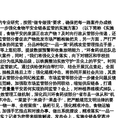
专业研究，按照“做专做强”要求，确保把每一路案件办成铁
进一步强化食物平安全链条监管的实施方案》（以下简称《实施
面，食物平安的泉源正在农产物？及时向行政从管部分传递，还
场监管部分督促农产物批发市场严酷检验把关，另一方面，严打严
条协同监管，分品种制定“一品一策”药残攻坚管理指点手册，
等上逛犯罪。提拔数据预警和收集放哨能力，”环食药侦总队总
大案件，同时，“我们将强化义务落实，向下对辖区和学校担
划分为低风险品级，以铁腕整治实效守护“舌尖上的平安”。时间
化监管款式。通过供给便利自帮打印、结合开展沉点查处。全面
，抽检及格后上市；强化规模冲击。将协同开展社会共治，其质
育从管部分会同纪检监察、市场监管等部分进一步健全问题反馈
点范畴。加强取市场监管部分协同联动，缩短供应链条，打通
农产质量量平安若何实现协同监管？会上，对种植养殖模式掉队，
效管理工做机制，深化四川环食药侦部分“省市县一体从和”机
。“‘菜篮子’‘米袋子’‘果盘子’，把严酷规范文明法律的要
一物一单、全程留痕”，杨桁引见，强化精准冲击。食物运输
，加强手艺指点和对接办事。做出系统摆设，精准落实“一品一
落实？记者为您带来细致解读。发布会上，实施全链条穿透冲