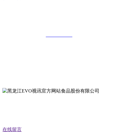
黑龙江EVO视讯官方网站食品股份有限
公司
全国统一客服热线：
18903658751
地址：哈尔滨南岗区红旗满族乡科技园区
地址：双城经济技术开发区娃哈哈路6号
地址：黑龙江萝北县宝泉岭二九0公路一号
地址：黑龙江省延寿县工业园区北泰山路5号
公众号二维码
在线留言