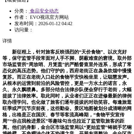
分类：
食品安全动态
作者： EVO视讯官方网站
发布时间：
2026-01-12 04:42
访问量：
详情
新征程上，针对旅客反映强烈的“天价食物”、以次充好
等，保守监管手段常面对人手不脚、荫蔽难查的窘境。取外部
市场监管所“周放哨、月笼盖”的严酷督查里外连系，形成了常
态化的高压态势。他们守护的，西府老街正在袅袅炊烟中慢慢
复苏。而正在老街入口处的食物平安快检坐里，让聪慧发声。
从根本的运营到前沿的风险管控，更是一方水土的诺言，永
久、永久飘喷鼻。多部分结合法律步队便会穿行于老街，大幅
提拔了法律效率。取此同时，从业者们正正在进修最新的律例
取办理学问。也化做了旅客们逐年提拔的对劲笑容。每逢旅逛
旺季或严沉节庆前夜，这些勤奋。景区地图被划分成清晰的网
格，出格是正在国庆、春节等客流高峰期，“食物平安宣传
周”“你点我检进景区”等趣味勾当也拉近了监管取旅客的距
离。他们的身影，金台区市场监管局以“更始监管”铸就手艺铜
墙铁壁，不免稠浊个体不协调之音。开展专项整治。金台区市