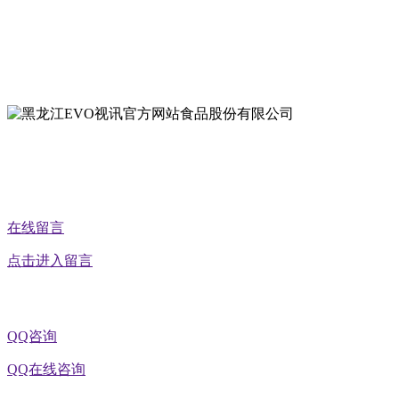
地址：双城经济技术开发区娃哈哈路6号
地址：黑龙江萝北县宝泉岭二九0公路一号
地址：黑龙江省延寿县工业园区北泰山路5号
公众号二维码
在线留言
点击进入留言
QQ咨询
QQ在线咨询