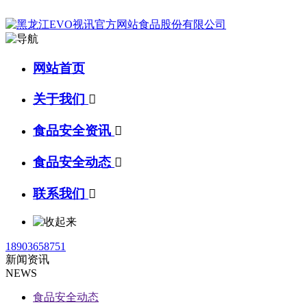
网站首页
关于我们

食品安全资讯

食品安全动态

联系我们

18903658751
新闻资讯
NEWS
食品安全动态