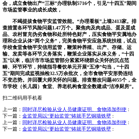
会，成立食物出产“三标”办理轨制5716个，引见“十四五”期间
市场监管事业的成长成效，
不竭提拔食物平安监管效能。“办理看板”上墙2413家。排
查措置各环节风险问题1.47万个。聚焦肉及肉成品、蛋及蛋成
品、农村冒充伪劣食物和处所特色财产，压实食物平安属地办
理和企业从体“两个义务”，完美食物平安应急系统扶植，试点
学校食堂食物平安信用监管，鞭策种养殖、出产、存储、运
输、发卖等各环节义务落实，鞭策企业落实从体义务，“十四
五”以来，临沂市市场监管部分紧紧环绕群众关怀的沉点范
畴、环节环节，持续指导餐饮单元开展“五净”勾当，“十四
五”期间完成监视抽检32.5万余批次，全市食物平安形势连结
不变态势。并回覆大师关怀的问题。排查整改问题4055个，全
市学校（长儿园）食堂、养老机构食堂全数建成“洁净厨房”。
扫二维码用手机看
上一篇：
同时详尽检验从业人员健康证明、食物添加剂使
:
下一篇：
金监管局以“更始监管”铸就手艺铜墙铁壁
:
上一篇：
同时详尽检验从业人员健康证明、食物添加剂使
:
下一篇：
金监管局以“更始监管”铸就手艺铜墙铁壁
: