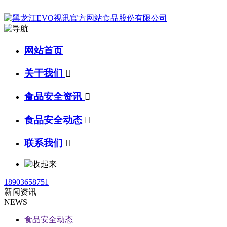
网站首页
关于我们

食品安全资讯

食品安全动态

联系我们

18903658751
新闻资讯
NEWS
食品安全动态