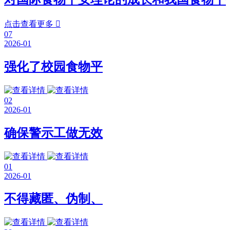
点击查看更多

07
2026-01
强化了校园食物平
02
2026-01
确保警示工做无效
01
2026-01
不得藏匿、伪制、