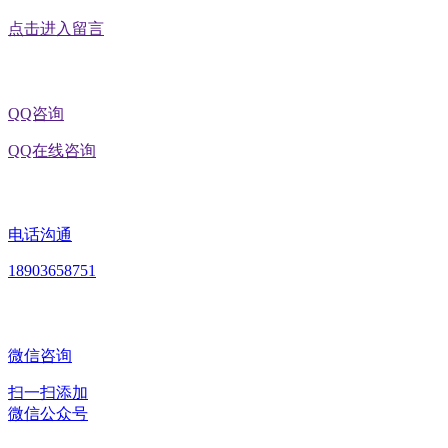
点击进入留言
QQ咨询
QQ在线咨询
电话沟通
18903658751
微信咨询
扫一扫添加
微信公众号