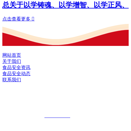
总关于以学铸魂、以学增智、以学正风、
点击查看更多

网站首页
关于我们
食品安全资讯
食品安全动态
联系我们
黑龙江EVO视讯官方网站食品股份有限
公司
全国统一客服热线：
18903658751
地址：哈尔滨南岗区红旗满族乡科技园区