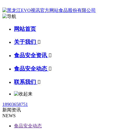
网站首页
关于我们

食品安全资讯

食品安全动态

联系我们

18903658751
新闻资讯
NEWS
食品安全动态