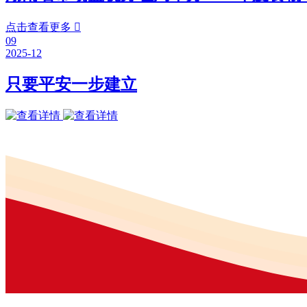
点击查看更多

09
2025-12
只要平安一步建立