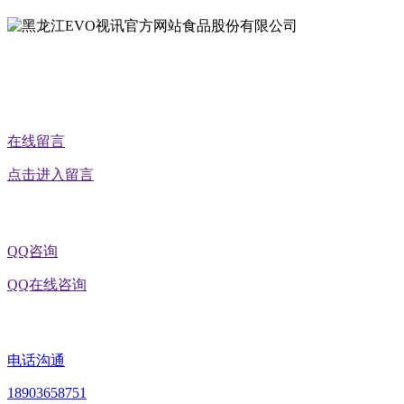
公众号二维码
在线留言
点击进入留言
QQ咨询
QQ在线咨询
电话沟通
18903658751