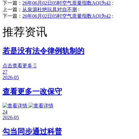
下一篇：
26年06月02日05时空气质量指数AQI为42
:
上一篇：
从泉源杜绝玩具对自不测
:
下一篇：
26年06月02日05时空气质量指数AQI为42
:
推荐资讯
若是没有法令律例轨制的
点击查看更多

27
2026-05
查看更多一改保守
24
2026-05
勾当同步通过科普