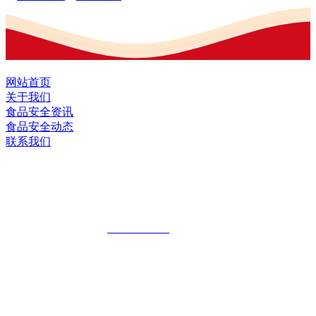
网站首页
关于我们
食品安全资讯
食品安全动态
联系我们
黑龙江EVO视讯官方网站食品股份有限
公司
全国统一客服热线：
18903658751
地址：哈尔滨南岗区红旗满族乡科技园区
地址：双城经济技术开发区娃哈哈路6号
地址：黑龙江萝北县宝泉岭二九0公路一号