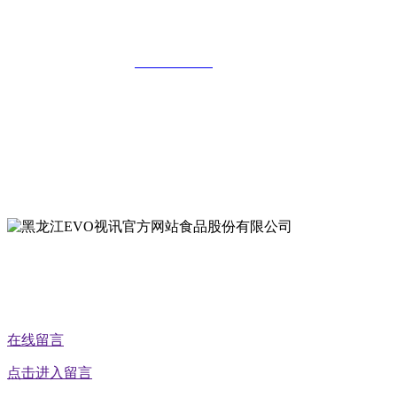
黑龙江EVO视讯官方网站食品股份有限公
全国统一客服热线：
18903658751
地址：哈尔滨南岗区红旗满族乡科技园区
地址：双城经济技术开发区娃哈哈路6号
地址：黑龙江萝北县宝泉岭二九0公路一号
地址：黑龙江省延寿县工业园区北泰山路5号
在线留言
点击进入留言