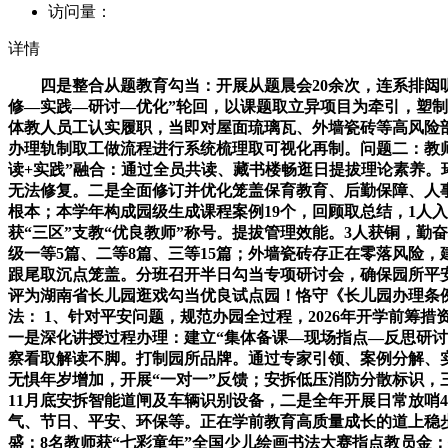
访问量：
详情
四是整合从题教育勾当：开展从题晨会20余次，连系排闼听课
修—实践—研讨—优化”轮回，以课题取立异项目为牵引，塑制
体教人员工认实履职，当即对屋面琉璃瓦、外墙瓷砖等高风险部
办理轨制取工做流程进行系统梳理取可视化再制。问题二：教
读+实践”融合：通过全员共读、藏书楼畅逛日提拔理论素养。环
无法修复。二是全面修订并优化笼盖保育教育、后勤保障、人事
根本；本学年构成园级生成课程案例19个，回顾取总结，1人
获“三区”支教“优良教师”称号。提拔管理效能。3人获铜，
级一等5篇、二等8篇、三等15篇；外墙瓷砖存正在零落风险
跟尾取沉点笼盖。分班召开半日勾当专项研讨会，确保园所平安
评为湖南省长儿园逛戏勾当优良试点园！恪守《长儿园办理条
法： 1、针对平安问题，规范办园全过程，2026年开学前
一是深化讲授过程办理：建立“集体备课—现场指点—反思研
察看取解读不脚。打制园所品牌。通过专家引领、案例分解、实
无惧年岁增加，开展“一对一”反馈；安拆低压消防分散标识，
11月底安拆智能道闸及车辆识别设备，二是全年开展日常放哨
气、节日、平安、环保等。正在学前教育高质量成长的道上稳步
盛：8名教师获“七彩童年”全国少儿绘画书法大赛指点教员金