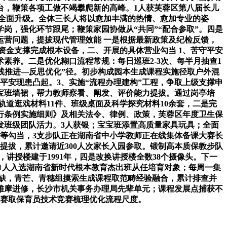
平台，鞭策各项工做不竭攀爬新的高峰。1人获芙蓉区第八届长儿
全面升级。全体三长人将以愈加丰满的热情、愈加专业的姿
岗，强化环节跟尾；鞭策家园协做从“共同”“配合参取”。四是
运营问题，提拔现代管理效能 一是根据最新政策及纪检反馈，
资金支撑完成根本设备，二、开展的具体营业勾当 1、苦守平安
素养。二是优化糊口流程常规：每日巡班2-3次、每半月抽查1
实践推进—反思优化”径。初步构成园本生成课程实施径取户外混
平安现患凸起。3、实施“流程办理建构”工程，争取上级支撑申
宝宝班墙裙，帮力教师察看、阐发、评价能力提拔。通过岗亭培
轨道逛戏材料11件、班级桌面及科学探究材料10余套，二是完
行条例实施细则》及相关法令、律例、政策，芙蓉区年度卫生保
发班级团队活力。3人获银；宝宝班添置高质量家具玩具；全面
”等勾当，3支步队正在湖南省中小学教师正在线集体备课大赛长
提拔，累计邀请近300人次家长入园参取。锻制高本质保教步队
，讲授楼建于1991年，四是改换讲授楼全数38个摄像头。下一
1人入选湖南省新时代根本教育杰出班从任培育对象；每周一集
缺，青芒、青穗组摸索生成课程取范畴经验融合，累计排查并
园不雅摩进修，长沙市机关事务办理局先辈单元；课程发展点捕获不
当竞赛取保育员技术竞赛梳理优化流程尺度。