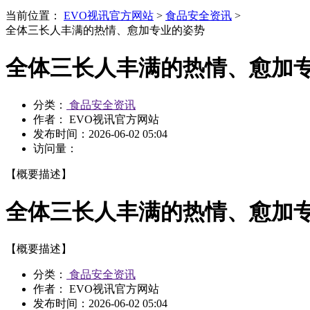
当前位置：
EVO视讯官方网站
>
食品安全资讯
>
全体三长人丰满的热情、愈加专业的姿势
全体三长人丰满的热情、愈加
分类：
食品安全资讯
作者： EVO视讯官方网站
发布时间：
2026-06-02 05:04
访问量：
【概要描述】
全体三长人丰满的热情、愈加
【概要描述】
分类：
食品安全资讯
作者： EVO视讯官方网站
发布时间：
2026-06-02 05:04