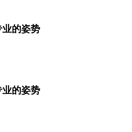
专业的姿势
专业的姿势