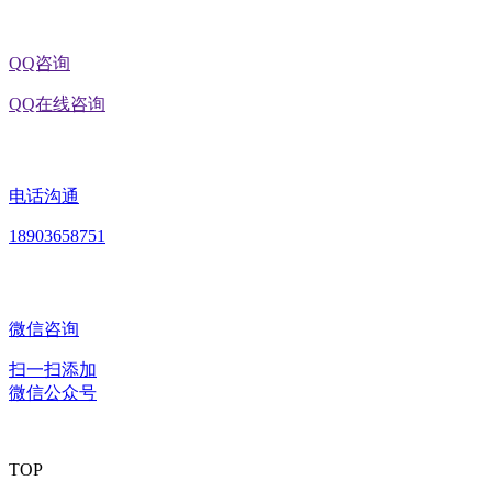
QQ咨询
QQ在线咨询
电话沟通
18903658751
微信咨询
扫一扫添加
微信公众号
TOP