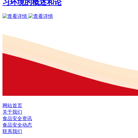
习环境的概述和论
网站首页
关于我们
食品安全资讯
食品安全动态
联系我们