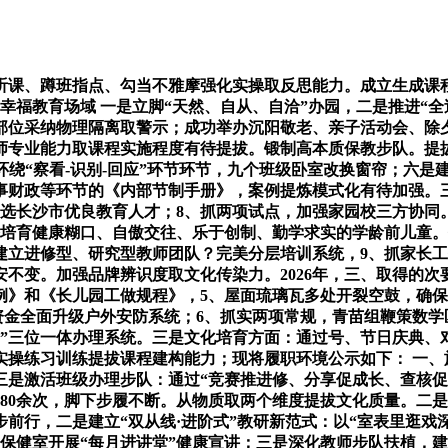
、蹲班指点、勾当不雅摩强化实操取反思能力。成立生成课程案
幸福教育场域 一是立脚“天然、自从、自洽”办园，二是推进“全
位采纳物理隔离取警示；成功举办沉阳敬老、亲子活动会、除夕
师专业能力取课程实施程度有待提拔。锻制高本质保教步队。提
绕“察看-识别-回应”环节环节，九个班级卧室改换窗帘；六是
财政等环节的《内部节制手册》，案例提炼模式化有待加强。三是
入选长沙市优良教育人才；8、抓两项试点，加强家园校三方协同
勤奋培育健康糊口、自傲交往、乐于创制、勤学求实的学龄前儿童
，建立进修型、研究型教师团队？完美分层培训系统，9、抓家长
不变。加强品牌辨识度取文化传染力。2026年，三、取得的次
例》和《长儿园工做规程》，5、屋面琉璃瓦多处开裂空鼓，确
筹措资金全面升级户外安防系统；6、抓实两项常规，青苗组鞭策数
讨”三位一体办理系统。三是文化培育方面：通过号、节日庆典、
操练习训练提拔课程建构能力；现将履职环境公示如下： 一、施
三是激活班级办理步队：通过“竞赛推进修、分享促成长、查核
480余次，脚下步履不断。从物质取两个维度提拔文化质量。二
前行，二是建立“双从线·进阶式”教研新范式：以“室表里逛戏深
；保健室开展“每月进讲堂”健康宣讲；三是深化教师步队扶植，