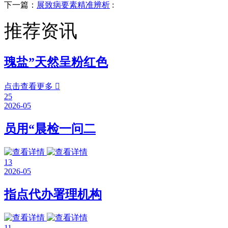
下一篇：
展致病要素精准辨析
:
推荐资讯
瑰盐”天然呈粉红色
点击查看更多

25
2026-05
员用“晨检一问二
13
2026-05
指点代办署理机构
11