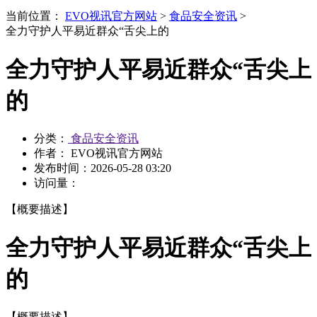
当前位置：
EVO视讯官方网站
>
食品安全资讯
>
全力守护人平易近群众“舌尖上的
全力守护人平易近群众“舌尖上
的
分类：
食品安全资讯
作者： EVO视讯官方网站
发布时间：
2026-05-28 03:20
访问量：
【概要描述】
全力守护人平易近群众“舌尖上
的
【概要描述】