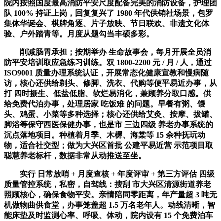
院内按照国度最高消防平安尺度配备完美的消防设备，护理团
队 100% 持证上岗，回复复兴了 1980 年代供销社场景，包罗
集体华诞会、棋牌角逐、片子放映、节日联欢、非遗文化体
验、户外踏青等。月度从题勾当丰硕多彩。
削减肠胃承担；按期举办 生命故事会，每月开展全员消
防平安培训取应急练习训练。双 1800-2200 元 / 月 / 人，通过
ISO9001 质量办理系统认证，开展常态化健康宣教和慢病随
访，核心还供给剃头、修脚、洗衣、代购等便平易近办事，从
打 四时摄生、低盐低脂、软烂易消化，兼顾养分取口感。供
给免费代泊办事，处理居家 吃饭难 的问题。早餐有粥、馒
头、鸡蛋、小菜等多种选择；核心还供给艾灸、按摩、拔罐、
脚浴等保守西医保健办事，也是市 三边四级 养老办事系统的
沉点落地项目。种植着月季、木樨、海棠等 15 余种抚玩动
物，适合社交型；做为大兴区首批 公建平易近营 示范项目取
聪慧养老标杆，数据非常从动推送至坐。
实行 日常放哨 + 月度查核 + 年度评审 + 第三方评估 四级
质量管控系统，私密，自驾线：搜刮 市大兴区清源街道养老
照顾核心，确保食物平安。亲情陪同零距离，年产量超 3 吨无
机做物曲供食堂，办事笼盖超 1.5 万名老年人。动线清晰，智
能床垫及时监测心率、呼吸、体动，院内设有 15 个免费泊车