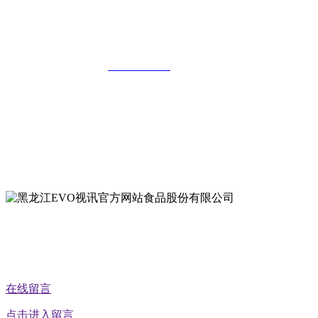
黑龙江EVO视讯官方网站食品股份有限
公司
全国统一客服热线：
18903658751
地址：哈尔滨南岗区红旗满族乡科技园区
地址：双城经济技术开发区娃哈哈路6号
地址：黑龙江萝北县宝泉岭二九0公路一号
地址：黑龙江省延寿县工业园区北泰山路5号
公众号二维码
在线留言
点击进入留言