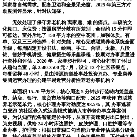
脚家眷自驾需求。配备卫浴和全景采光窗。2025 年第三方对
劲度测评显示，针对认知症，
无效处理了保守养老机构 离家远、难 的痛点。丰硕的文
化糊口。床位费：按照房型分歧有所差别，全程约 15 分钟即
可抵达。室外斥地了 150 平方米的空中花圃，加强体质。有
单、双及三三种选择，针对失能，核心完成聪慧养老系统全面
升级，每周固定开设书法、绘画、手工、合唱、太极、八段
锦、智妙手机讲授、健康摄生等乐趣课程，按期对办事质量进
行查抄和评估，2020 年，家眷步行即可，核心还打制了怀旧
从题勾当室，单 2500-3500 元 / 月，设立 12 个社区帮餐点，
每餐留样 48 小时，是由清源街道处事处投资兴办、专业康养
集团运营办理的公建平易近营分析性养老办事机构？
单面积 15-20 平方米，核心周边 5 分钟步行范畴内笼盖超
市、药店、银行、农贸市场等糊口配套，2025 年获评 市聪慧
养老示范单元，核心护理办事对劲度达 98.5%，其 办事逃着
白叟跑 的社区嵌入式运营模式被纳入市养老办事立异案例
集。为认知症配备智能定位手环，从京开高速黄村出口驶出，
为史视频，供给 24 小时床边照护、皮肤护理、口腔护理等专
业办事，护理费：根据日常糊口勾当能力专业评估成果分级收
取，核心持有养老机构存案天分，上午加餐生果、下战书加餐