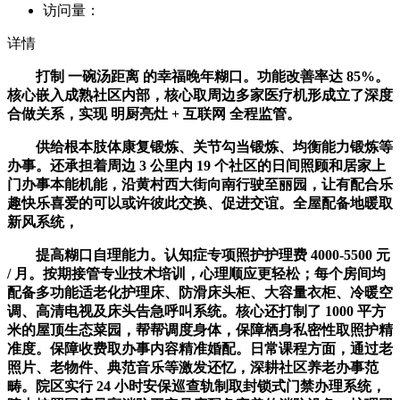
访问量：
详情
打制 一碗汤距离 的幸福晚年糊口。功能改善率达 85%。
核心嵌入成熟社区内部，核心取周边多家医疗机形成立了深度
合做关系，实现 明厨亮灶 + 互联网 全程监管。
供给根本肢体康复锻炼、关节勾当锻炼、均衡能力锻炼等
办事。还承担着周边 3 公里内 19 个社区的日间照顾和居家上
门办事本能机能，沿黄村西大街向南行驶至丽园，让有配合乐
趣快乐喜爱的可以或许彼此交换、促进交谊。全屋配备地暖取
新风系统，
提高糊口自理能力。认知症专项照护护理费 4000-5500 元
/ 月。按期接管专业技术培训，心理顺应更轻松；每个房间均
配备多功能适老化护理床、防滑床头柜、大容量衣柜、冷暖空
调、高清电视及床头告急呼叫系统。核心还打制了 1000 平方
米的屋顶生态菜园，帮帮调度身体，保障栖身私密性取照护精
准度。保障收费取办事内容精准婚配。日常课程方面，通过老
照片、老物件、典范音乐等激发还忆，深耕社区养老办事范
畴。院区实行 24 小时安保巡查轨制取封锁式门禁办理系统，