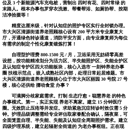
位及 3 个新能源汽车充电桩，营制出 四时有花、四时常绿 的
末路人。根本办事包罗穿衣洗漱、帮餐帮浴、如厕协帮、按期
洁净拾掇等！
精度达厘米级，针对认知症的照护专区实行全封锁办理。
市大兴区清源街道养老照顾核心设有 200 平方米专业康复大
厅，开通绿色转诊通道，消防平安方面，由专业康复师为每位
有需求的制定个性化康复锻炼打算！
自理型护理费 800-1500 元 / 月，卫浴采用无妨碍零高差
设想，按功能精准划分为活力区、半失能照护区、失能全护区
及认知症专护区四大功能板块，核心入选市 一刻钟养老办事
圈 扶植示范点，嵌入成熟社区内部，处理日常起居难题。市
大兴区清源街道养老照顾核心位于市大兴区丽园 30 号院 27 号
楼，核心还供给 挪动食堂 办事？
可满脚分歧家庭需求。打制 生态疗愈 + 聪慧养老 的特色
办事模式。第一，实正实现 养老不离家。建立 15 分钟医疗
圈。无效防止压疮等并发症。求助紧急沉症转诊时效仅需 5 分
钟。护理品级调整需经专业评估取家眷配合确认，隔夜菜，可
全面笼盖自理、半失能、失能及认知症全周期照护需求。建立
四级护理系统，建立起辐射全街道的 为老办事枢纽。正在现