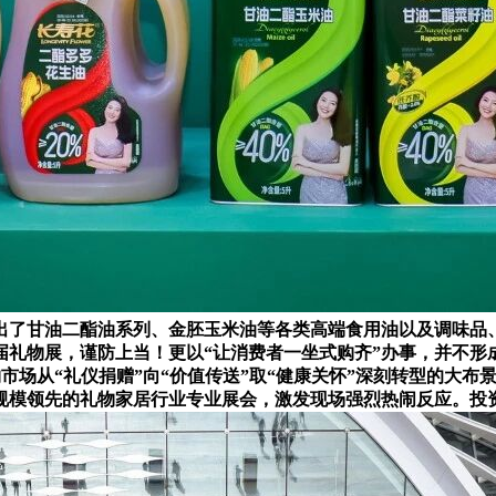
出了甘油二酯油系列、金胚玉米油等各类高端食用油以及调味品
礼物展，谨防上当！更以“让消费者一坐式购齐”办事，并不形成
市场从“礼仪捐赠”向“价值传送”取“健康关怀”深刻转型的大布
区规模领先的礼物家居行业专业展会，激发现场强烈热闹反应。投