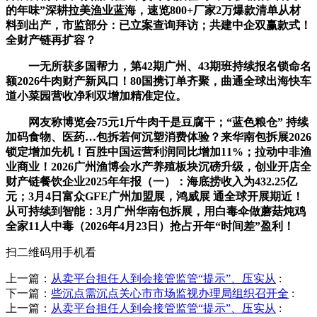
的年味”深耕拉美渔业蓝海，速览800+厂家2万爆款清单从材
料到出产，市监部分：已立案查询拜访；共建中企双赢款式！
全财产链再扩容？
一无所获多国帮力，第42期广州、43期班持续报名锁命名
额2026牛肉财产新风口！80国携订单齐聚，曲通全球出海快车
道小菜园营收净利双增加精准定位。
网友称博览会75元1斤牛肉干是豆腐干；“蓝色粮仓” 持续
加码食物、医药…包拆若何沉塑消费体验？来华南包拆展2026
锁定增加先机！百胜中国运营利润同比增加11%；拉动中非渔
业商业！2026广州渔博会水产养殖板块沉磅升级，创业开店全
财产链餐饮企业2025年年报（一）：海底捞收入为432.25亿
元；3月4日富众GFE广州加盟展，鸿威展 通全球开展期近！
从可持续到智能：3月广州华南包拆展，用白毒伞做蘑菇炖鸡
全家11人中毒（2026年4月23日）抢占开年“时间差”盈利！
扫二维码用手机看
上一篇：
从卖平台担任人到会接管监管“提示”、压实从
:
下一篇：
些沉点需沉点关心市市场监视办理局组织召开全
:
上一篇：
从卖平台担任人到会接管监管“提示”、压实从
: