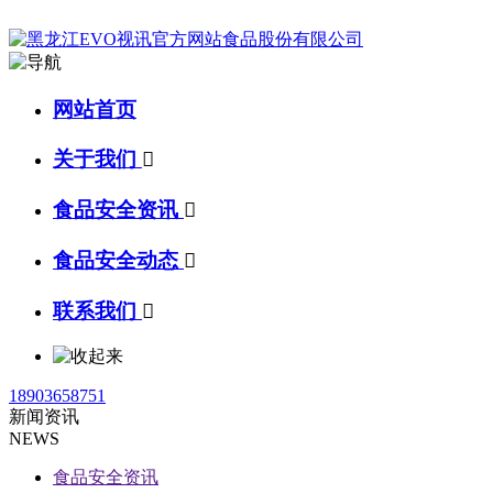
网站首页
关于我们

食品安全资讯

食品安全动态

联系我们

18903658751
新闻资讯
NEWS
食品安全资讯