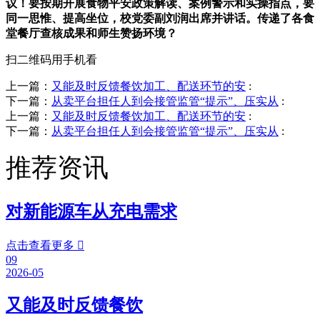
议！要按期开展食物平安政策解读、案例警示和实操指点，要
同一思惟、提高坐位，校党委副刘润出席并讲话。传递了各食
堂餐厅查核成果和师生赞扬环境？
扫二维码用手机看
上一篇：
又能及时反馈餐饮加工、配送环节的安
:
下一篇：
从卖平台担任人到会接管监管“提示”、压实从
:
上一篇：
又能及时反馈餐饮加工、配送环节的安
:
下一篇：
从卖平台担任人到会接管监管“提示”、压实从
:
推荐资讯
对新能源车从充电需求
点击查看更多

09
2026-05
又能及时反馈餐饮