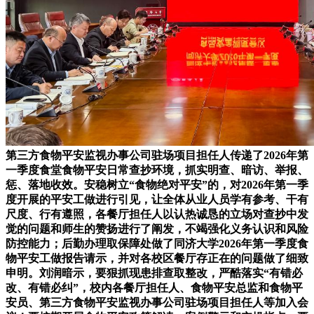
第三方食物平安监视办事公司驻场项目担任人传递了2026年第
一季度食堂食物平安日常查抄环境，抓实明查、暗访、举报、
惩、落地收效。安稳树立“食物绝对平安”的，对2026年第一季
度开展的平安工做进行引见，让全体从业人员学有参考、干有
尺度、行有遵照，各餐厅担任人以认热诚恳的立场对查抄中发
觉的问题和师生的赞扬进行了阐发，不竭强化义务认识和风险
防控能力；后勤办理取保障处做了同济大学2026年第一季度食
物平安工做报告请示，并对各校区餐厅存正在的问题做了细致
申明。刘润暗示，要狠抓现患排查取整改，严酷落实“有错必
改、有错必纠”，校内各餐厅担任人、食物平安总监和食物平
安员、第三方食物平安监视办事公司驻场项目担任人等加入会