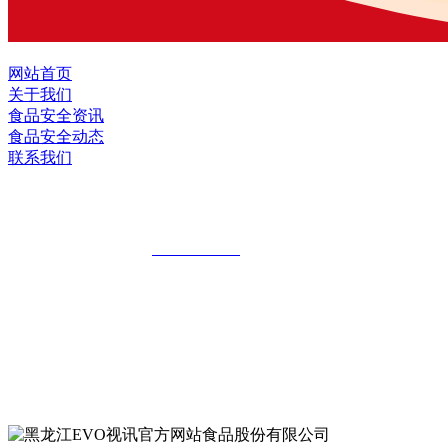
网站首页
关于我们
食品安全资讯
食品安全动态
联系我们
黑龙江EVO视讯官方网站食品股份有限公
全国统一客服热线：
18903658751
地址：哈尔滨南岗区红旗满族乡科技园区
地址：双城经济技术开发区娃哈哈路6号
地址：黑龙江萝北县宝泉岭二九0公路一号
地址：黑龙江省延寿县工业园区北泰山路5号